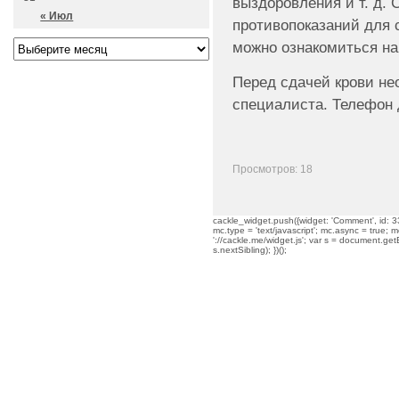
выздоровления и т. д.
« Июл
противопоказаний для 
можно ознакомиться на с
Перед сдачей крови не
специалиста. Телефон д
Просмотров: 18
cackle_widget.push({widget: 'Comment', id: 33
mc.type = 'text/javascript'; mc.async = true; mc
'://cackle.me/widget.js'; var s = document.g
s.nextSibling); })();