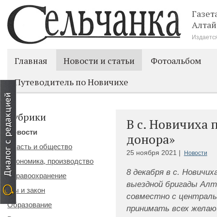
Газет
Алтай
Издается
Главная
Новости и статьи
Фотоальбом
Путеводитель по Новичихе
Рубрики
В с. Новичиха 
Новости
донора»
Власть и общество
25 ноября 2021 |
Новости
Экономика, производство
8 декабря в с. Новичих
Здравоохранение
выездной бригады Алта
Мы и закон
совместно с централь
Образование
принимать всех желаю