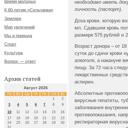
Время молодых
необходимо иметь до
личность (паспорт).
К 80-летию «Сельчанки»
Земляки
Доза крови, которую во
Мир увлечений
мл. Сдавшим кровь пол
размере 575 рублей и 
Мы и природа
Спорт
Возраст донора – от 18 
Культура
суток до сдачи крови н
алкоголя, а накануне в
Вопрос — ответ
пищу. За 72 часа следу
лекарственных средств
Архив статей
аспирин.
Август 2026
Абсолютные противопо
Пн
Вт
Ср
Чт
Пт
Сб
Вс
1
2
вирусные гепатиты, ту
3
4
5
6
7
8
9
заболевания внутренни
10
11
12
13
14
15
16
противопоказания, напр
17
18
19
20
21
22
23
респираторная вирусна
24
25
26
27
28
29
30
31