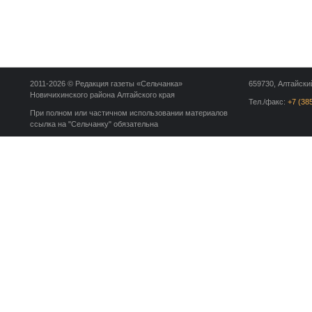
2011-2026 © Редакция газеты «Сельчанка»
659730, Алтайский
Новичихинского района Алтайского края
Тел./факс:
+7 (38
При полном или частичном использовании материалов
ссылка на "Сельчанку" обязательна