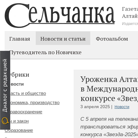
Газет
Алтай
Издается
Главная
Новости и статьи
Фотоальбом
Путеводитель по Новичихе
Рубрики
Уроженка Алта
Новости
в Международ
Власть и общество
конкурсе «Звез
Экономика, производство
3 апреля 2025 |
Новости
Здравоохранение
С 5 апреля на телекан
Мы и закон
транслироваться эфир
Образование
конкурса «Звезда-2025