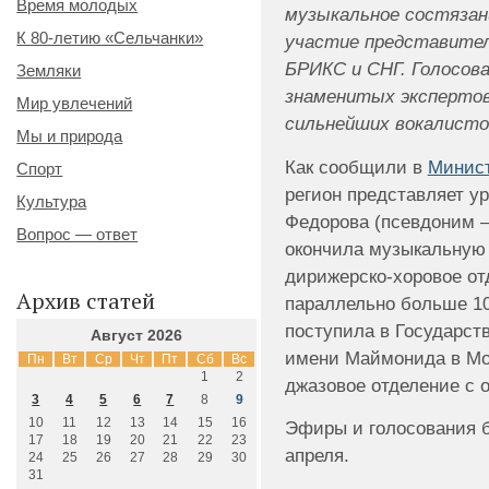
Время молодых
музыкальное состязан
К 80-летию «Сельчанки»
участие представители
БРИКС и СНГ. Голосов
Земляки
знаменитых экспертов
Мир увлечений
сильнейших вокалисто
Мы и природа
Как сообщили в
Минист
Спорт
регион представляет у
Культура
Федорова (псевдоним 
Вопрос — ответ
окончила музыкальную 
дирижерско-хоровое от
Архив статей
параллельно больше 10
поступила в Государст
Август 2026
имени Маймонида в Мос
Пн
Вт
Ср
Чт
Пт
Сб
Вс
1
2
джазовое отделение с о
3
4
5
6
7
8
9
10
11
12
13
14
15
16
Эфиры и голосования б
17
18
19
20
21
22
23
апреля.
24
25
26
27
28
29
30
31