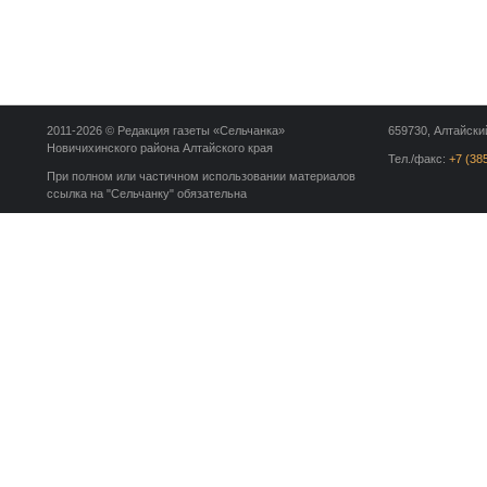
2011-2026 © Редакция газеты «Сельчанка»
659730, Алтайский
Новичихинского района Алтайского края
Тел./факс:
+7 (38
При полном или частичном использовании материалов
ссылка на "Сельчанку" обязательна