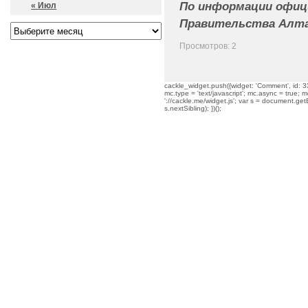
По информации офиц
« Июл
Правительства Алта
Просмотров: 2
cackle_widget.push({widget: 'Comment', id: 33
mc.type = 'text/javascript'; mc.async = true; mc
'://cackle.me/widget.js'; var s = document.g
s.nextSibling); })();