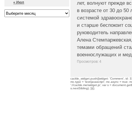
лет, волнуют прежде в
« Июл
в возрасте от 30 до 50
системой здравоохране
и старше беспокоит со
руководитель направле
Алена Стемпаржевская
темами обращений ста
военнослужащих и мед
Просмотров: 4
cackle_widget.push({widget: 'Comment', id: 33
mc.type = 'text/javascript'; mc.async = true; mc
'://cackle.me/widget.js'; var s = document.g
s.nextSibling); })();