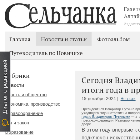
Газет
Алтай
Издается
Главная
Новости и статьи
Фотоальбом
Путеводитель по Новичихе
Рубрики
Сегодня Влади
Новости
итоги года в 
Власть и общество
19 декабря 2024 |
Новости
Экономика, производство
Президент РФ Владимир Путин в пря
Здравоохранение
уходящего года и ответит на вопро
года с Владимиром Путиным»
— это
пресс-конференции. Разговор начне
Мы и закон
дворе.
В этом году впервые к
Образование
подключен искусственн