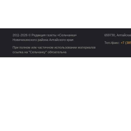
2011-2026 © Редакция газеты «Сельчанка»
659730, Алтайский
Новичихинского района Алтайского края
Тел./факс:
+7 (38
При полном или частичном использовании материалов
ссылка на "Сельчанку" обязательна