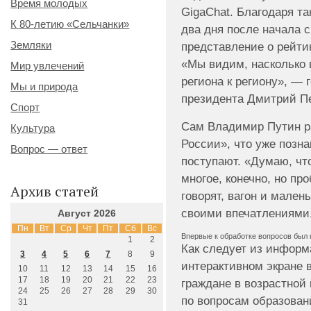
Время молодых
GigaChat. Благодаря та
К 80-летию «Сельчанки»
два дня после начала 
Земляки
представление о рейти
«Мы видим, насколько 
Мир увлечений
региона к региону», — 
Мы и природа
президента Дмитрий Пе
Спорт
Сам Владимир Путин р
Культура
России», что уже позн
Вопрос — ответ
поступают. «Думаю, что
многое, конечно, но про
Архив статей
говорят, вагон и мален
своими впечатлениями
Август 2026
Пн
Вт
Ср
Чт
Пт
Сб
Вс
Впервые к обработке вопросов был
1
2
Как следует из информ
3
4
5
6
7
8
9
интерактивном экране в
10
11
12
13
14
15
16
17
18
19
20
21
22
23
граждане в возрастной
24
25
26
27
28
29
30
по вопросам образовани
31