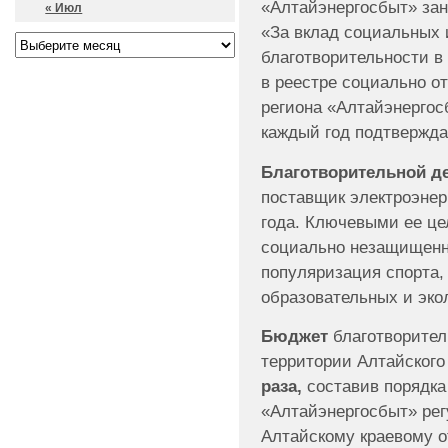
«Алтайэнергосбыт» за
« Июл
«За вклад социальных 
благотворительности в
в реестре социально о
региона «Алтайэнергос
каждый год подтверждае
Благотворительной д
поставщик электроэнер
года. Ключевыми ее ц
социально незащищенн
популяризация спорта,
образовательных и экол
Бюджет
благотворите
территории Алтайского 
раза,
составив порядк
«Алтайэнергосбыт» рег
Алтайскому краевому о