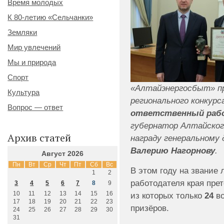
Время молодых
К 80-летию «Сельчанки»
Земляки
Мир увлечений
Мы и природа
Спорт
«Алтайэнергосбыт» п
Культура
регионального конкурс
Вопрос — ответ
ответственный рабо
губернатор Алтайског
Архив статей
награду генеральному
Валерию Нагорнову
.
Август 2026
Пн
Вт
Ср
Чт
Пт
Сб
Вс
В этом году на звание 
1
2
работодателя края пре
3
4
5
6
7
8
9
10
11
12
13
14
15
16
из которых только
24
во
17
18
19
20
21
22
23
призёров.
24
25
26
27
28
29
30
31