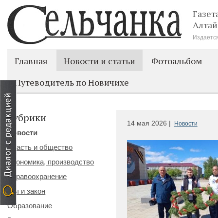
Газет
Алтай
Издается
Главная
Новости и статьи
Фотоальбом
Путеводитель по Новичихе
Рубрики
14 мая 2026 |
Новости
Новости
Власть и общество
Экономика, производство
Здравоохранение
Мы и закон
Образование