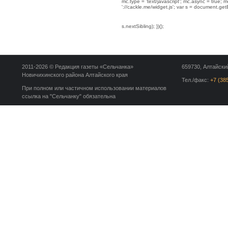
mc.type = 'text/javascript'; mc.async = true; mc
'://cackle.me/widget.js'; var s = document.g
s.nextSibling); })();
2011-2026 © Редакция газеты «Сельчанка»
659730, Алтайский
Новичихинского района Алтайского края
Тел./факс:
+7 (38
При полном или частичном использовании материалов
ссылка на "Сельчанку" обязательна