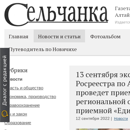
Газет
Алтай
Издается
Главная
Новости и статьи
Фотоальбом
Путеводитель по Новичихе
Рубрики
13 сентября эк
Новости
Росреестра по
Власть и общество
проведет прие
Экономика, производство
региональной 
Здравоохранение
приемной «Еди
Мы и закон
12 сентября 2022 |
Новости
Образование