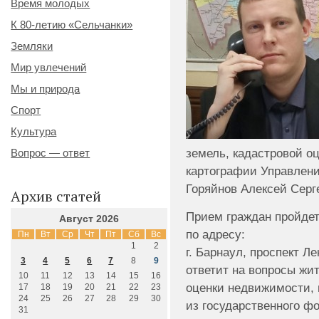
Время молодых
К 80-летию «Сельчанки»
Земляки
Мир увлечений
Мы и природа
Спорт
Культура
земель, кадастровой о
Вопрос — ответ
картографии Управлени
Горяйнов Алексей Серг
Архив статей
Прием граждан пройдет 
Август 2026
по адресу:
Пн
Вт
Ср
Чт
Пт
Сб
Вс
1
2
г. Барнаул, проспект Ле
3
4
5
6
7
8
9
ответит на вопросы жи
10
11
12
13
14
15
16
оценки недвижимости, 
17
18
19
20
21
22
23
24
25
26
27
28
29
30
из государственного ф
31