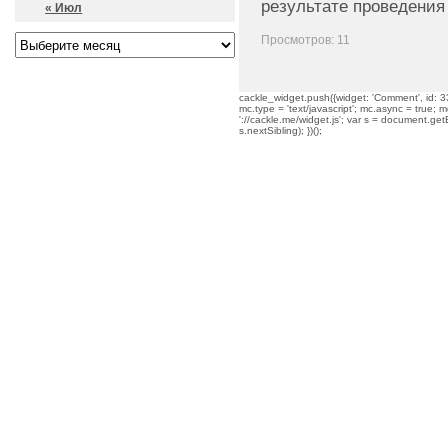
результате проведения
« Июл
Просмотров: 11
cackle_widget.push({widget: 'Comment', id: 33
mc.type = 'text/javascript'; mc.async = true; mc
'://cackle.me/widget.js'; var s = document.g
s.nextSibling); })();