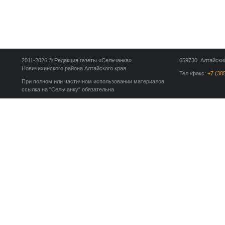
2011-2026 © Редакция газеты «Сельчанка»
659730, Алтайский
Новичихинского района Алтайского края
Тел./факс:
+7 (38
При полном или частичном использовании материалов
ссылка на "Сельчанку" обязательна