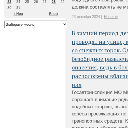
23
24
25
26
27
28
29
должна составлять не мен
30
31
« Ноя
Янв »
23 декабря 2024 |
Новости
В зимний период де
проводят на улице, 
со снежных горок. О
безобидное развлеч
опасения, ведь в бо
расположены вблизи
них
Госавтоинспекция МО М
обращает внимание роди
подобных «горок», вызыв
колёса проезжающих по 
транспортных средств. 