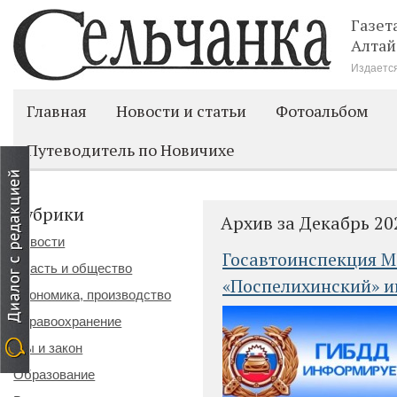
Газет
Алтай
Издается
Главная
Новости и статьи
Фотоальбом
Путеводитель по Новичихе
Рубрики
Архив за Декабрь 20
Новости
Госавтоинспекция 
Власть и общество
«Поспелихинский» 
Экономика, производство
Здравоохранение
Мы и закон
Образование