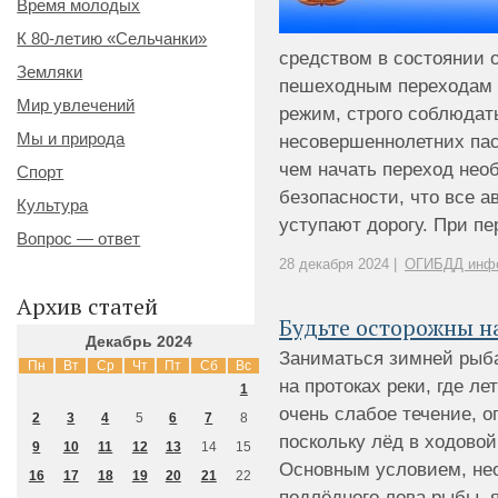
Время молодых
К 80-летию «Сельчанки»
средством в состоянии 
Земляки
пешеходным переходам 
Мир увлечений
режим, строго соблюдат
Мы и природа
несовершеннолетних па
чем начать переход нео
Спорт
безопасности, что все 
Культура
уступают дорогу. При пер
Вопрос — ответ
28 декабря 2024 |
ОГИБДД инф
Архив статей
Будьте осторожны н
Декабрь 2024
Заниматься зимней рыб
Пн
Вт
Ср
Чт
Пт
Сб
Вс
на протоках реки, где л
1
очень слабое течение, о
2
3
4
5
6
7
8
поскольку лёд в ходовой
9
10
11
12
13
14
15
Основным условием, не
16
17
18
19
20
21
22
подлёдного лова рыбы, 