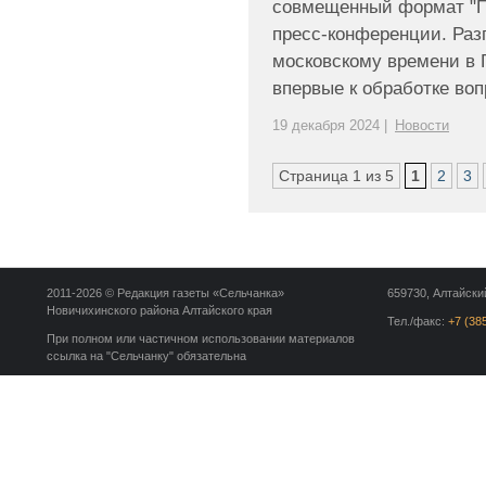
совмещенный формат "П
пресс-конференции. Разг
московскому времени в 
впервые к обработке вопр
19 декабря 2024 |
Новости
Страница 1 из 5
1
2
3
2011-2026 © Редакция газеты «Сельчанка»
659730, Алтайский
Новичихинского района Алтайского края
Тел./факс:
+7 (38
При полном или частичном использовании материалов
ссылка на "Сельчанку" обязательна