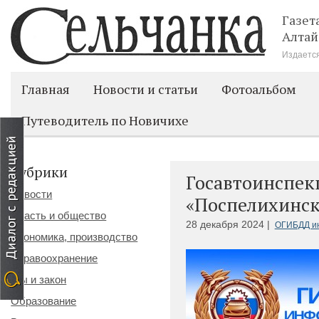
Газет
Алтай
Издается
Главная
Новости и статьи
Фотоальбом
Путеводитель по Новичихе
Рубрики
Госавтоинспек
Новости
«Поспелихинск
Власть и общество
28 декабря 2024 |
ОГИБДД и
Экономика, производство
Здравоохранение
Мы и закон
Образование