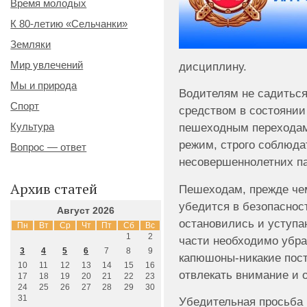
Время молодых
К 80-летию «Сельчанки»
Земляки
Мир увлечений
дисциплину.
Мы и природа
Водителям не садиться
Спорт
средством в состоянии
Культура
пешеходным переходам
режим, строго соблюда
Вопрос — ответ
несовершеннолетних п
Архив статей
Пешеходам, прежде че
убедится в безопаснос
Август 2026
остановились и уступа
Пн
Вт
Ср
Чт
Пт
Сб
Вс
1
2
части необходимо убра
3
4
5
6
7
8
9
капюшоны-никакие пос
10
11
12
13
14
15
16
отвлекать внимание и 
17
18
19
20
21
22
23
24
25
26
27
28
29
30
31
Убедительная просьба 