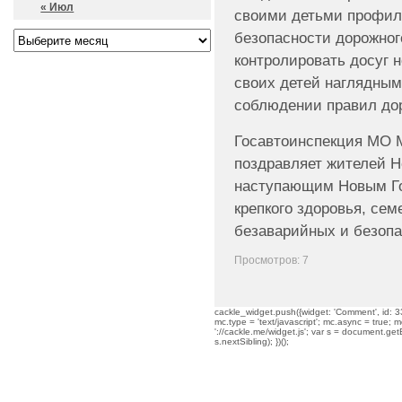
« Июл
своими детьми профил
безопасности дорожног
контролировать досуг 
своих детей наглядны
соблюдении правил до
Госавтоинспекция МО 
поздравляет жителей Н
наступающим Новым Го
крепкого здоровья, сем
безаварийных и безопа
Просмотров: 7
cackle_widget.push({widget: 'Comment', id: 33
mc.type = 'text/javascript'; mc.async = true; mc
'://cackle.me/widget.js'; var s = document.g
s.nextSibling); })();