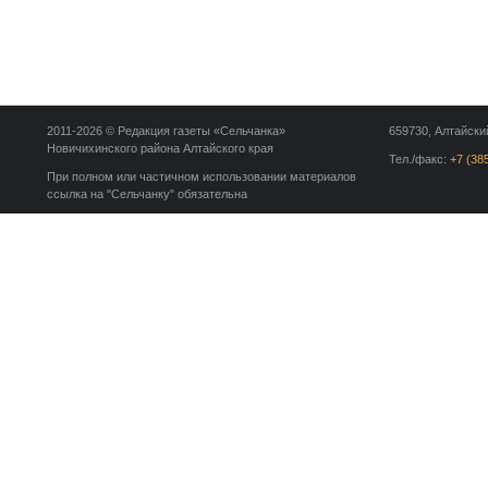
2011-2026 © Редакция газеты «Сельчанка»
659730, Алтайский
Новичихинского района Алтайского края
Тел./факс:
+7 (38
При полном или частичном использовании материалов
ссылка на "Сельчанку" обязательна