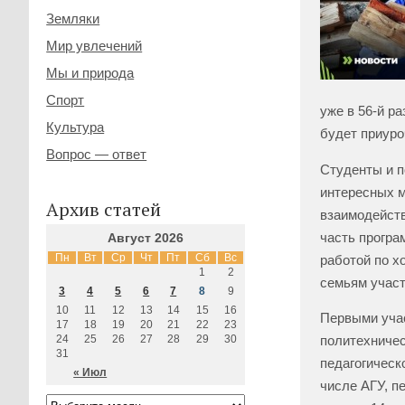
Земляки
Мир увлечений
Мы и природа
Спорт
уже в 56-й р
Культура
будет приуро
Вопрос — ответ
Студенты и п
интересных м
Архив статей
взаимодейств
часть програ
Август 2026
Пн
Вт
Ср
Чт
Пт
Сб
Вс
работой по х
1
2
семьям учас
3
4
5
6
7
8
9
10
11
12
13
14
15
16
Первыми учас
17
18
19
20
21
22
23
24
25
26
27
28
29
30
политехничес
31
педагогическ
« Июл
числе АГУ, п