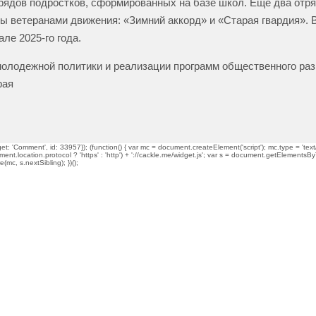
трядов подростков, сформированных на базе школ. Еще два отр
 ветеранами движения: «Зимний аккорд» и «Старая гвардия». 
але 2025-го года.
олодежной политики и реализации программ общественного раз
рая
t: 'Comment', id: 33957}); (function() { var mc = document.createElement('script'); mc.type = 'text/
ment.location.protocol ? 'https' : 'http') + '://cackle.me/widget.js'; var s = document.getElementsBy
mc, s.nextSibling); })();