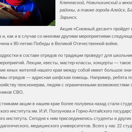
Ключевской, Новичихинский и мног
районы, а также города Алейск, Б
Заринск.
Акция «Снежный десант» пройдет 
аз и, как и в случае со многими другими мероприятиями следующ
чена к 80-летию Победы в Великой Отечественной войне.
одростки в составе отрядов по традиции проведут для школьни
ероприятий. Лекции, квесты, мастер-классы, концерты — такое
ие юных жителей нашего края между собой имеет большое зна
ммы отрядов — адресная шефская помощь. Например, ребята п
озяйству пенсионерам, людям с ограниченными возможностями 
тников СВО.
тниками акции в нашем крае более полувека назад стали студ
кого института им. И.И. Ползунова и Горно-Алтайского государс
ого института. Сегодня к ним присоединились студенты и других 
едагогического, медицинского университетов. Всего у нас 22 сту