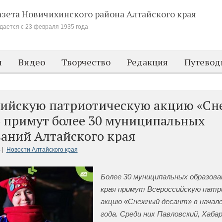
азета Новичихинского района
Алтайского края
дается с 23 февраля 1935 года
м
Видео
Творчество
Редакция
Путевод
сийскую патриотическую акцию «С
» примут более 30 муниципальных
ваний Алтайского края
 |
Новости Алтайского края
Более 30 муниципальных образова
края примут Всероссийскую пат
акцию «Снежный десант» в начал
года. Среди них Павловский, Хабар