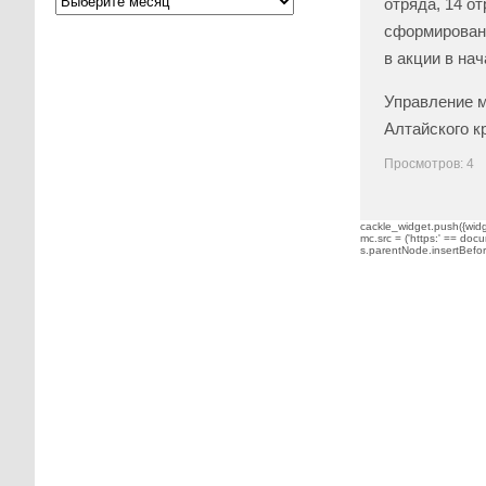
отряда, 14 о
сформированы
в акции в нач
Управление м
Алтайского к
Просмотров: 4
cackle_widget.push({widge
mc.src = ('https:' == docu
s.parentNode.insertBefore(