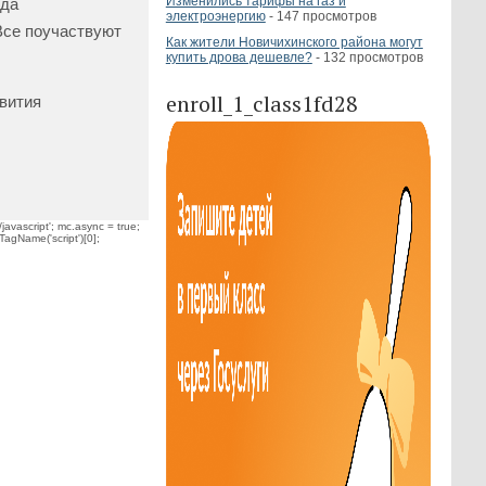
Изменились тарифы на газ и
яда
электроэнергию
- 147 просмотров
Все поучаствуют
Как жители Новичихинского района могут
купить дрова дешевле?
- 132 просмотров
enroll_1_class1fd28
вития
javascript'; mc.async = true;
TagName('script')[0];