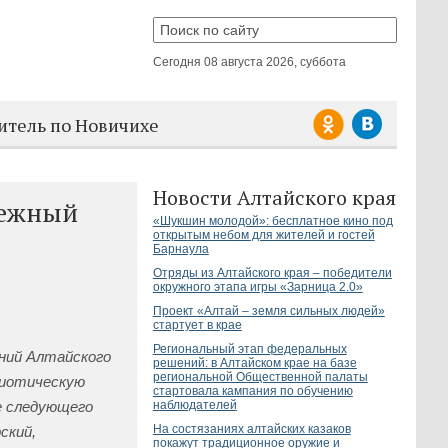
Сегодня
08 августа 2026, суббота
итель по Новичихе
Новости Алтайского края
нежный
«Шукшин молодой»: бесплатное кино под
открытым небом для жителей и гостей
Барнаула
Отряды из Алтайского края – победители
окружного этапа игры «Зарница 2.0»
Проект «Алтай – земля сильных людей»
стартует в крае
Региональный этап федеральных
ний Алтайского
решений: в Алтайском крае на базе
региональной Общественной палаты
риотическую
стартовала кампания по обучению
е следующего
наблюдателей
На состязаниях алтайских казаков
ский,
покажут традиционное оружие и