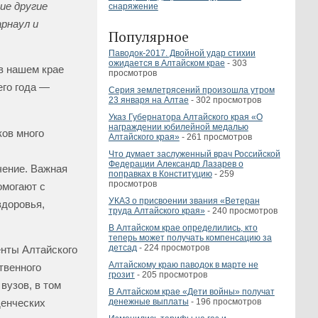
ие другие
снаряжение
арнаул и
Популярное
Паводок-2017. Двойной удар стихии
ожидается в Алтайском крае
- 303
в нашем крае
просмотров
его года —
Серия землетрясений произошла утром
23 января на Алтае
- 302 просмотров
Указ Губернатора Алтайского края «О
награждении юбилейной медалью
ков много
Алтайского края»
- 261 просмотров
Что думает заслуженный врач Российской
Федерации Александр Лазарев о
чение. Важная
поправках в Конституцию
- 259
просмотров
омогают с
УКАЗ о присвоении звания «Ветеран
здоровья,
труда Алтайского края»
- 240 просмотров
В Алтайском крае определились, кто
теперь может получать компенсацию за
детсад
- 224 просмотров
енты Алтайского
Алтайскому краю паводок в марте не
твенного
грозит
- 205 просмотров
вузов, в том
В Алтайском крае «Дети войны» получат
денежные выплаты
- 196 просмотров
денческих