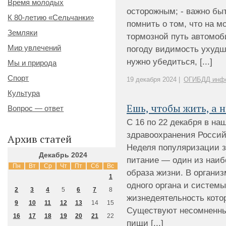
Время молодых
осторожным; - важно бы
К 80-летию «Сельчанки»
помнить о том, что на м
Земляки
тормозной путь автомоб
Мир увлечений
погоду видимость ухудш
нужно убедиться, [...]
Мы и природа
Спорт
19 декабря 2024 |
ОГИБДД инф
Культура
Ешь, чтобы жить, а н
Вопрос — ответ
С 16 по 22 декабря в н
здравоохранения Росси
Архив статей
Неделя популяризации з
Декабрь 2024
питание — один из наиб
Пн
Вт
Ср
Чт
Пт
Сб
Вс
образа жизни. В организ
1
одного органа и систем
2
3
4
5
6
7
8
жизнедеятельность котор
9
10
11
12
13
14
15
Существуют несомненны
16
17
18
19
20
21
22
пищи [...]