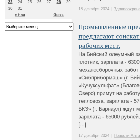
23
24
25
26
27
28
29
30
31
18 декабря 2024 |
Здравоохран
« Ноя
Янв »
Промышленные пред
предлагают соискате
рабочих мест.
На Бийский олеумный за
плотник, зарплата - 630
механосборочных работ
«Сибприбормаш» (г. Бийс
«Кучуксульфат» (Благов
Озеро) примут на рабо
тепловоза, зарплата - 5
БКЗ» (г. Барнаул) ждут 
зарплата - 65000 рубле
[...]
17 декабря 2024 |
Новости Алта