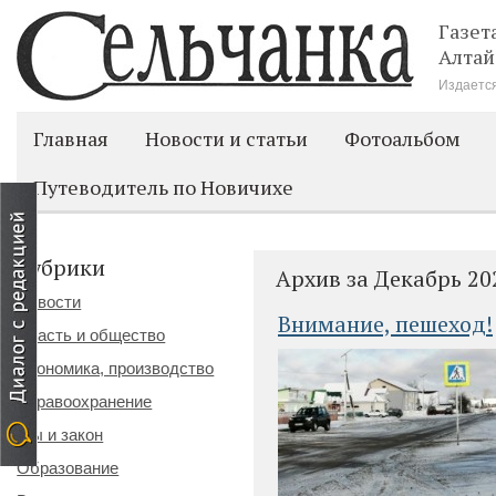
Газет
Алтай
Издается
Главная
Новости и статьи
Фотоальбом
Путеводитель по Новичихе
Рубрики
Архив за Декабрь 20
Новости
Внимание, пешеход!
Власть и общество
Экономика, производство
Здравоохранение
Мы и закон
Образование