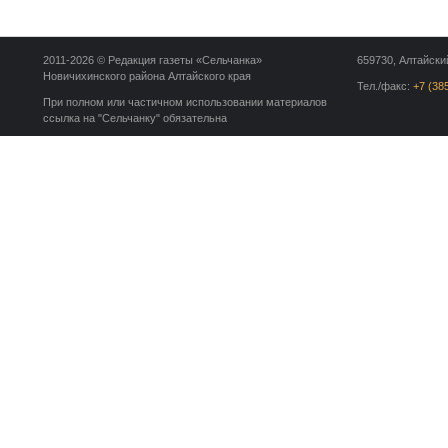
2011-2026 © Редакция газеты «Сельчанка»
659730, Алтайский
Новичихинского района Алтайского края
Тел./факс:
+7 (38
При полном или частичном использовании материалов
ссылка на "Сельчанку" обязательна