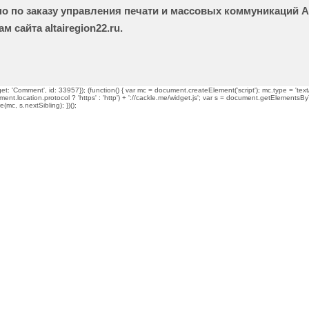
о по заказу управления печати и массовых коммуникаций А
м сайта altairegion22.ru.
t: 'Comment', id: 33957}); (function() { var mc = document.createElement('script'); mc.type = 'text/
ment.location.protocol ? 'https' : 'http') + '://cackle.me/widget.js'; var s = document.getElementsBy
mc, s.nextSibling); })();