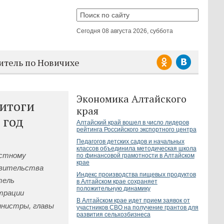
Сегодня
08 августа 2026, суббота
итель по Новичихе
Экономика Алтайского
 итоги
края
 год
Алтайский край вошел в число лидеров
рейтинга Российского экспортного центра
Педагогов детских садов и начальных
классов объединила методическая школа
естному
по финансовой грамотности в Алтайском
крае
авительства
Индекс производства пищевых продуктов
тель
в Алтайском крае сохраняет
положительную динамику
трации
В Алтайском крае идет прием заявок от
инистры, главы
участников СВО на получение грантов для
развития сельхозбизнеса