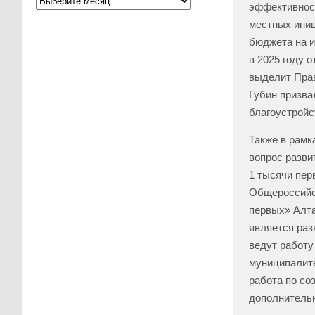
эффективност
местных иниц
бюджета на и
в 2025 году 
выделит Прав
Губин призва
благоустройс
Также в рамк
вопрос разви
1 тысячи пер
Общероссийск
первых» Алта
является раз
ведут работу
муниципалите
работа по со
дополнительн