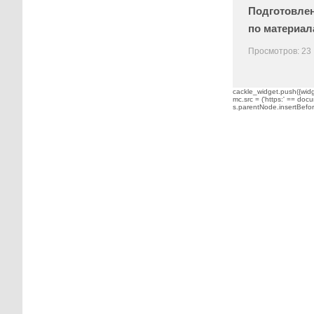
Подготовлен
по материала
Просмотров: 23
cackle_widget.push({widge
mc.src = ('https:' == docu
s.parentNode.insertBefore(