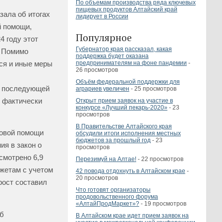
По объемам производства ряда ключевых
пищевых продуктов Алтайский край
зала об итогах
лидирует в России
й помощи,
Популярное
4 году этот
Губернатор края рассказал, какая
Помимо
поддержка будет оказана
ся и иные меры
предпринимателям на фоне пандемии
-
26 просмотров
Объём федеральной поддержки для
к последующей
аграриев увеличен
- 25 просмотров
 фактически
Открыт прием заявок на участие в
конкурсе «Лучший пекарь-2020»
- 23
просмотров
В Правительстве Алтайского края
совой помощи
обсудили итоги исполнения местных
бюджетов за прошлый год
- 23
я в закон о
просмотров
смотрено 6,9
Перезимуй на Алтае!
- 22 просмотров
жетам с учетом
42 повода отдохнуть в Алтайском крае
-
20 просмотров
рост составил
Что готовят организаторы
продовольственного форума
«АлтайПродМаркет»?
- 19 просмотров
б
В Алтайском крае идет прием заявок на