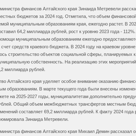
министра финансов Алтайского края
Зинаида Метревели расска
естных бюджетов за 2024 год. Отметила, что объем финансово
мой муниципальным образованиям края, ежегодно растет. В 202
оставил
64,2 миллиарда рублей, рост к уровню 2023 года -
112%.
помощи муниципальным образованиям ежегодно предоставляют
 счет средств краевого бюджета. В 2024 году на краевом уровне
ось строительство объектов социальной сферы, планируемых 
униципальную собственность. На реализацию этих мероприятий
,2 миллиарда рублей.
во Алтайского края уделяет особое внимание оказанию финан
м образованиям. В марте текущего года были внесены изменени
ете на 2025-2027 годы, муниципалитетам дополнительно преду
ублей. Общий объем межбюджетных трансфертов местным бюд
менений составляет 69,2 миллиарда рублей. К факту 2024 года 
зюмировала Зинаида Метревели.
министра финансов Алтайского края
Михаил Демин рассказал о