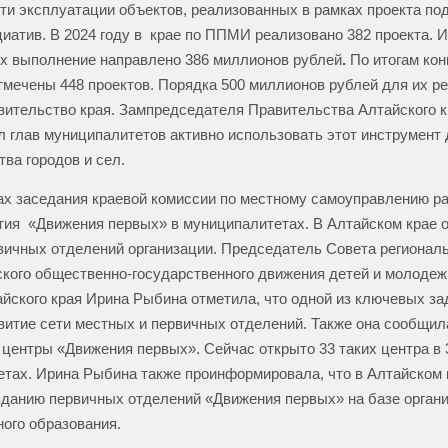
и эксплуатации объектов, реализованных в рамках проекта по
иатив. В 2024 году в крае по ППМИ реализовано
382 проекта. И
х выполнение направлено 386 миллионов рублей
.
По итогам кон
отмечены 448 проектов. Порядка 500 миллионов рублей для их р
ительство края. Зампредседателя Правительства Алтайского к
л глав муниципалитетов активно использовать этот инструмент 
тва городов и сел.
ах заседания краевой комиссии по местному самоуправлению р
тия «Движения первых» в муниципалитетах. В Алтайском крае 
вичных отделений организации. Председатель Совета регионал
ого общественно-государственного движения детей и молоде
йского края Ирина Рыбина отметила, что одной из ключевых зад
витие сети местных и первичных отделений. Также она сообщила
 центры «Движения первых». Сейчас открыто 33 таких центра в 
тах. Ирина Рыбина также проинформировала, что в Алтайском 
зданию первичных отделений «Движения первых» на базе орган
ого образования.