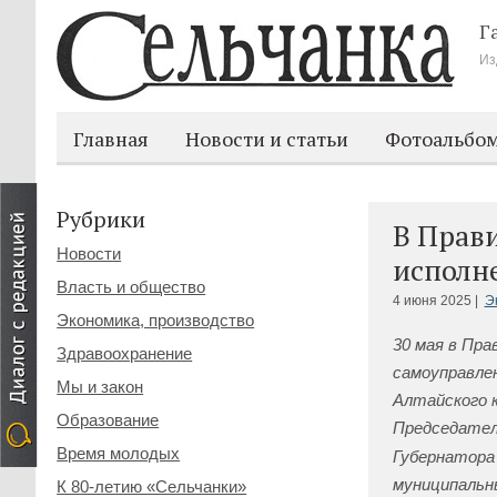
Г
Из
Главная
Новости и статьи
Фотоальбо
Рубрики
В Прави
Новости
исполн
Власть и общество
4 июня 2025 |
Э
Экономика, производство
30 мая в Пра
Здравоохранение
самоуправле
Мы и закон
Алтайского 
Образование
Председател
Время молодых
Губернатора
муниципальны
К 80-летию «Сельчанки»