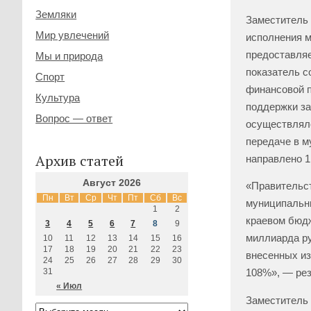
Земляки
Заместитель 
Мир увлечений
исполнения м
предоставляе
Мы и природа
показатель с
Спорт
финансовой 
Культура
поддержки за
Вопрос — ответ
осуществлял
передаче в м
Архив статей
направлено
1
Август 2026
«Правительст
Пн
Вт
Ср
Чт
Пт
Сб
Вс
муниципальны
1
2
краевом бюдж
3
4
5
6
7
8
9
миллиарда р
10
11
12
13
14
15
16
17
18
19
20
21
22
23
внесенных из
24
25
26
27
28
29
30
31
108%», — ре
« Июл
Заместитель 