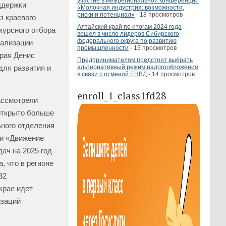
участие в межрегиональной конференции
ддержки
«Молочная индустрия: возможности,
риски и потенциал»
- 18 просмотров
з краевого
Алтайский край по итогам 2024 года
курсного отбора
вошел в число лидеров Сибирского
федерального округа по развитию
еализации
промышленности
- 15 просмотров
рая Денис
Предпринимателям предстоит выбрать
для развития и
альтернативный режим налогообложения
в связи с отменой ЕНВД
- 14 просмотров
enroll_1_class1fd28
ассмотрели
открыто больше
ьного отделения
жи «Движение
ач на 2025 год
, что в регионе
32
крае идет
изаций