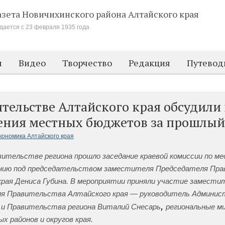
азета Новичихинского района
Алтайского края
дается с 23 февраля 1935 года
м
Видео
Творчество
Редакция
Путевод
тельстве Алтайского края обсудили
ения местных бюджетов за прошлый
кономика Алтайского края
вительстве региона прошло заседание краевой комиссии по м
нию под председательством заместителя Председателя Пр
края Дениса Губина. В мероприятии приняли участие замести
я Правительства Алтайского края — руководитель Админис
,
 и Правительства региона Виталий Снесарь
региональные м
х районов и округов края.