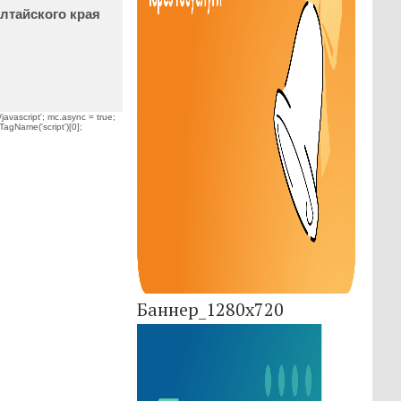
лтайского края
javascript'; mc.async = true;
TagName('script')[0];
Баннер_1280x720