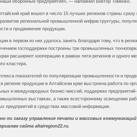
наши оборонные предприятия», — напомнил Виктор Томенко.
Алтайский край вошел в число 15 лучших регионов страны сразу 
 развитие региональной промышленной инфраструктуры, попул
сти и продвижение продукции.
ции в первом из них удалось занять благодаря тому, что в регио
ечением господдержки построены три промышленных технопарка
края расширяют кооперацию в рамках пяти регионов и одного м
го кластера.
плекса показателей по популяризации промышленности и прод
в регионе продукции в Алтайском крае выстроена работа по ор
ных и международных бизнес-миссий, поддержке предприятий-
ромышленных выставках, а также всестороннему освещению ра
х предприятий в средствах массовой информации.
о по заказу управления печати и массовых коммуникаци
риалам сайта altairegion22.ru.