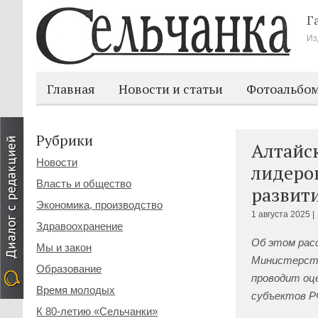
Г
Из
Главная
Новости и статьи
Фотоальбо
Рубрики
Алтайск
Новости
лидеро
Власть и общество
развит
Экономика, производство
1 августа 2025 |
Здравоохранение
Об этом рас
Мы и закон
Министерств
Образование
проводит
оц
Время молодых
субъектов Р
К 80-летию «Сельчанки»