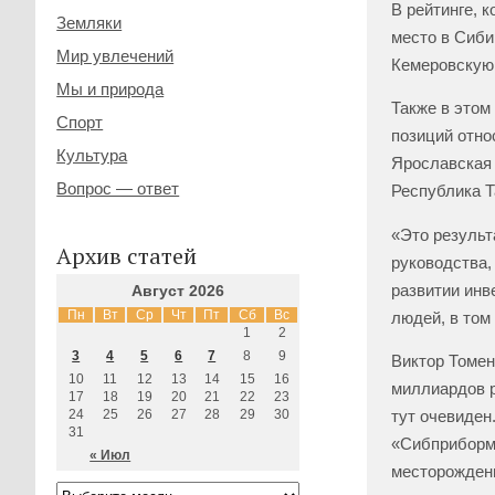
В рейтинге, 
Земляки
место в Сиби
Мир увлечений
Кемеровскую 
Мы и природа
Также в этом
Спорт
позиций отно
Культура
Ярославская 
Вопрос — ответ
Республика Т
«Это результ
Архив статей
руководства,
развитии инв
Август 2026
Пн
Вт
Ср
Чт
Пт
Сб
Вс
людей, в том
1
2
3
4
5
6
7
8
9
Виктор Томен
10
11
12
13
14
15
16
миллиардов р
17
18
19
20
21
22
23
24
25
26
27
28
29
30
тут очевиден
31
«Сибприборма
« Июл
месторождени