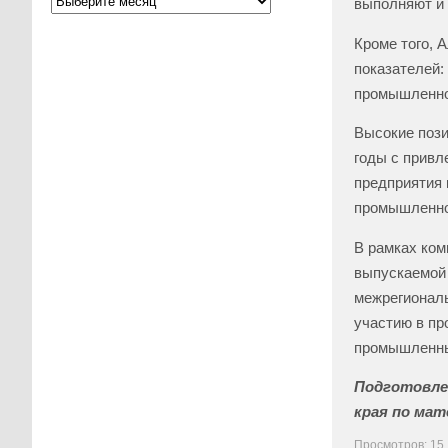
выполняют и 
Кроме того, 
показателей:
промышленно
Высокие пози
годы с привл
предприятия 
промышленно
В рамках ком
выпускаемой 
межрегиональ
участию в п
промышленны
Подготовлен
края по мате
Просмотров: 15