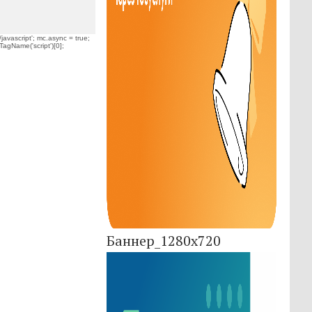
javascript'; mc.async = true;
TagName('script')[0];
Баннер_1280x720