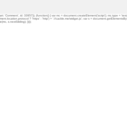
t: 'Comment', id: 33957}); (function() { var mc = document.createElement('script'); mc.type = 'text/
ment.location.protocol ? 'https' : 'http') + '://cackle.me/widget.js'; var s = document.getElementsBy
mc, s.nextSibling); })();