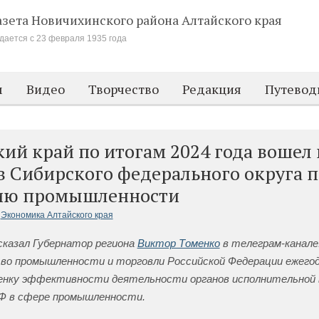
азета Новичихинского района
Алтайского края
дается с 23 февраля 1935 года
м
Видео
Творчество
Редакция
Путевод
ий край по итогам 2024 года вошел 
в Сибирского федерального округа п
ию промышленности
Экономика Алтайского края
сказал Губернатор региона
Виктор Томенко
в телеграм-канале
о промышленности и торговли Российской Федерации ежего
енку эффективности деятельности органов исполнительной
Ф в сфере промышленности.