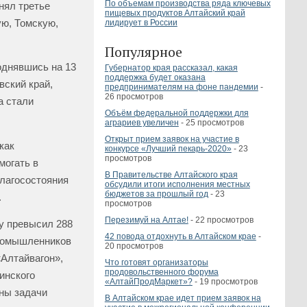
По объемам производства ряда ключевых
нял третье
пищевых продуктов Алтайский край
ую, Томскую,
лидирует в России
Популярное
однявшись на 13
Губернатор края рассказал, какая
поддержка будет оказана
вский край,
предпринимателям на фоне пандемии
-
26 просмотров
а стали
Объём федеральной поддержки для
аграриев увеличен
- 25 просмотров
Открыт прием заявок на участие в
как
конкурсе «Лучший пекарь-2020»
- 23
просмотров
могать в
В Правительстве Алтайского края
благосостояния
обсудили итоги исполнения местных
бюджетов за прошлый год
- 23
.
просмотров
Перезимуй на Алтае!
- 22 просмотров
ду превысил 288
42 повода отдохнуть в Алтайском крае
-
промышленников
20 просмотров
«Алтайвагон»,
Что готовят организаторы
продовольственного форума
инского
«АлтайПродМаркет»?
- 19 просмотров
ны задачи
В Алтайском крае идет прием заявок на