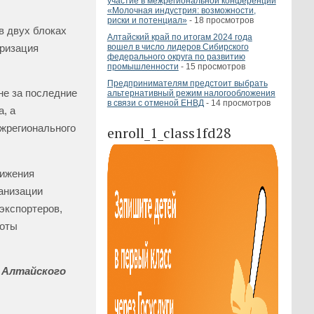
участие в межрегиональной конференции
«Молочная индустрия: возможности,
риски и потенциал»
- 18 просмотров
в двух блоках
Алтайский край по итогам 2024 года
яризация
вошел в число лидеров Сибирского
федерального округа по развитию
промышленности
- 15 просмотров
Предпринимателям предстоит выбрать
не за последние
альтернативный режим налогообложения
в связи с отменой ЕНВД
- 14 просмотров
, а
ежрегионального
enroll_1_class1fd28
вижения
ганизации
экспортеров,
боты
й Алтайского