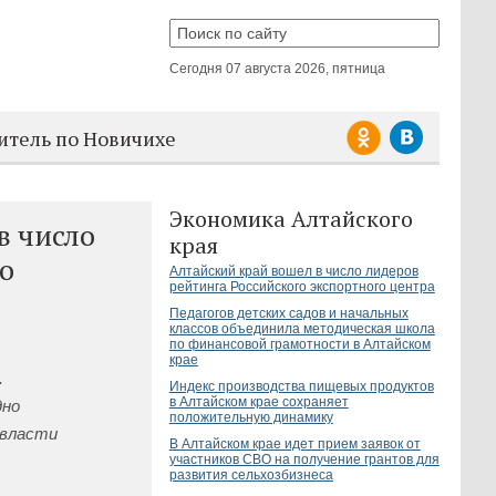
Сегодня
07 августа 2026, пятница
итель по Новичихе
Экономика Алтайского
в число
края
о
Алтайский край вошел в число лидеров
рейтинга Российского экспортного центра
Педагогов детских садов и начальных
классов объединила методическая школа
по финансовой грамотности в Алтайском
крае
.
Индекс производства пищевых продуктов
в Алтайском крае сохраняет
дно
положительную динамику
 власти
В Алтайском крае идет прием заявок от
участников СВО на получение грантов для
развития сельхозбизнеса