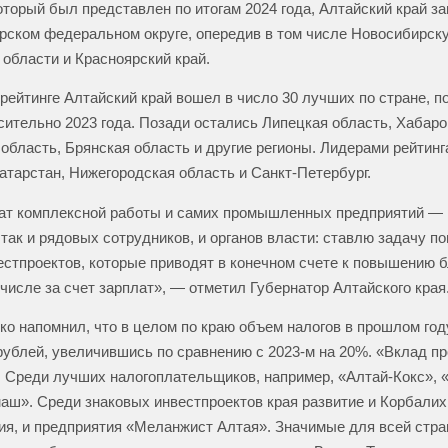
который был представлен по итогам 2024 года, Алтайский край за
рском федеральном округе, опередив в том числе Новосибирск
области и Красноярский край.
 рейтинге Алтайский край вошел в число 30 лучших по стране, п
сительно 2023 года. Позади остались Липецкая область, Хабаро
область, Брянская область и другие регионы. Лидерами рейтинг
атарстан, Нижегородская область и Санкт-Петербург.
ат комплексной работы и самих промышленных предприятий — 
 так и рядовых сотрудников, и органов власти: ставлю задачу по
естпроектов, которые приводят в конечном счете к повышению 
 числе за счет зарплат», — отметил Губернатор Алтайского края
ко напомнил, что в целом по краю объем налогов в прошлом го
ублей, увеличившись по сравнению с 2023-м на 20%. «Вклад 
. Среди лучших налогоплательщиков, например, «Алтай-Кокс», 
ш». Среди знаковых инвестпроектов края развитие и Корбалих
я, и предприятия «Меланжист Алтая». Значимые для всей стра