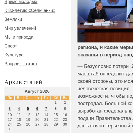
Время молодых
К 80-летию «Сельчанки»
Земляки
Мир увлечений
Мы и природа
Спорт
региона, и какие мер
оказаны в период пан
Культура
Вопрос — ответ
— Безусловно потери бу
масштаб определит да
Архив статей
своей стороны, это мо
человеческая позиция,
Август 2026
возможности, чтобы по
Пн
Вт
Ср
Чт
Пт
Сб
Вс
1
2
пострадал. Большой ко
3
4
5
6
7
8
9
выработан федеральны
10
11
12
13
14
15
16
подачи Правительства 
17
18
19
20
21
22
23
24
25
26
27
28
29
30
достаточно серьезный 
31