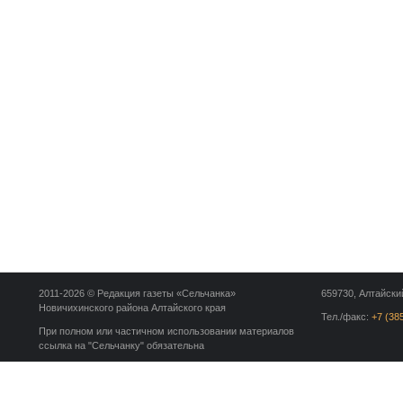
2011-2026 © Редакция газеты «Сельчанка»
659730, Алтайский
Новичихинского района Алтайского края
Тел./факс:
+7 (38
При полном или частичном использовании материалов
ссылка на "Сельчанку" обязательна