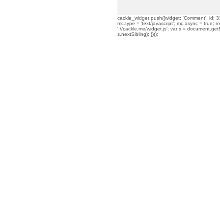
cackle_widget.push({widget: 'Comment', id: 33
mc.type = 'text/javascript'; mc.async = true; mc
'://cackle.me/widget.js'; var s = document.g
s.nextSibling); })();