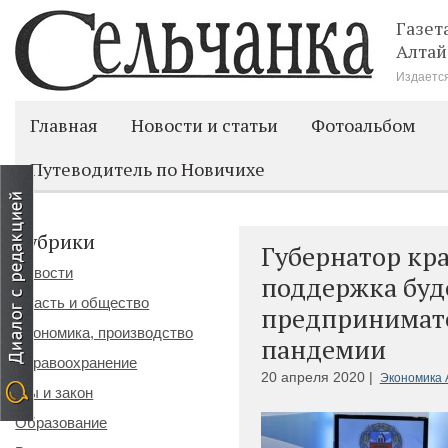
Газет
Алтай
Издается
Главная
Новости и статьи
Фотоальбом
Путеводитель по Новичихе
Рубрики
Губернатор кра
Новости
поддержка буд
Власть и общество
предпринимат
Экономика, производство
пандемии
Здравоохранение
20 апреля 2020 |
Экономика 
Мы и закон
Образование