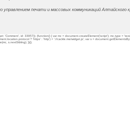
о управлением печати и массовых коммуникаций Алтайского к
t: 'Comment', id: 33957}); (function() { var mc = document.createElement('script'); mc.type = 'text/
ment.location.protocol ? 'https' : 'http') + '://cackle.me/widget.js'; var s = document.getElementsBy
mc, s.nextSibling); })();