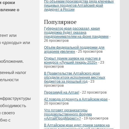
По объемам производства ряда ключевых
м сроки
пищевых продуктов Алтайский край
явление о
лидирует в России
Популярное
Губернатор края рассказал, какая
поддержка будет оказана
тент или
предпринимателям на фоне пандемии
-
26 просмотров
м «доходы» или
Объём федеральной поддержки для
аграриев увеличен
- 25 просмотров
Открыт прием заявок на участие в
ообложения.
конкурсе «Лучший пекарь-2020»
- 23
просмотров
венный налог
В Правительстве Алтайского края
обсудили итоги исполнения местных
тельности
бюджетов за прошлый год
- 23
просмотров
Перезимуй на Алтае!
- 22 просмотров
инфраструктуры
42 повода отдохнуть в Алтайском крае
-
20 просмотров
еобходимость
Что готовят организаторы
 своего
продовольственного форума
«АлтайПродМаркет»?
- 19 просмотров
бно с
В Алтайском крае идет прием заявок на