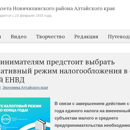
азета Новичихинского района
Алтайского края
дается с 23 февраля 1935 года
м
Видео
Творчество
Редакция
Путевод
инимателям предстоит выбрать
нативный режим налогообложения в 
й ЕНВД
|
Экономика Алтайского края
В связи с завершением действия с 
года единого налога на вмененны
субъектам малого и среднего
предпринимательства необходимо