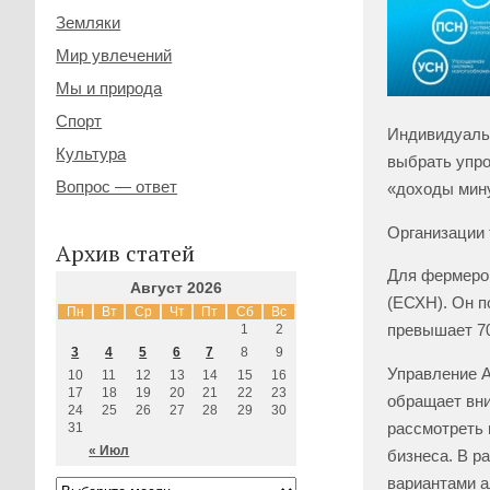
Земляки
Мир увлечений
Мы и природа
Спорт
Индивидуальн
Культура
выбрать упро
Вопрос — ответ
«доходы мин
Организации 
Архив статей
Для фермеров
Август 2026
(ЕСХН). Он п
Пн
Вт
Ср
Чт
Пт
Сб
Вс
превышает 7
1
2
3
4
5
6
7
8
9
Управление А
10
11
12
13
14
15
16
17
18
19
20
21
22
23
обращает вни
24
25
26
27
28
29
30
рассмотреть 
31
« Июл
бизнеса. В р
вариантами а