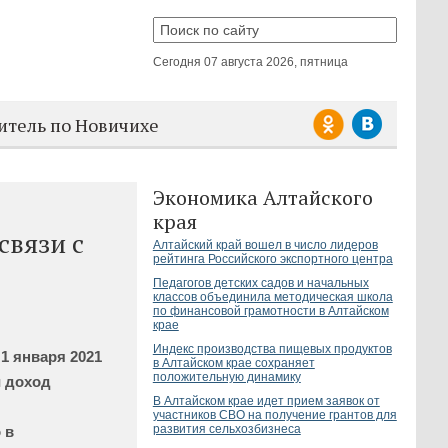
Сегодня
07 августа 2026, пятница
итель по Новичихе
Экономика Алтайского
края
связи с
Алтайский край вошел в число лидеров
рейтинга Российского экспортного центра
Педагогов детских садов и начальных
классов объединила методическая школа
по финансовой грамотности в Алтайском
крае
Индекс производства пищевых продуктов
1 января 2021
в Алтайском крае сохраняет
положительную динамику
й доход
В Алтайском крае идет прием заявок от
участников СВО на получение грантов для
развития сельхозбизнеса
 в