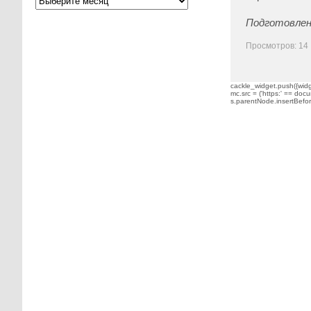
Подготовлен
Просмотров: 14
cackle_widget.push({widge
mc.src = ('https:' == docu
s.parentNode.insertBefore(