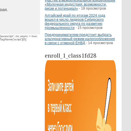
участие в межрегиональной конференции
«Молочная индустрия: возможности,
риски и потенциал»
- 18 просмотров
рая.
Алтайский край по итогам 2024 года
вошел в число лидеров Сибирского
федерального округа по развитию
промышленности
- 15 просмотров
Предпринимателям предстоит выбрать
javascript'; mc.async = true;
альтернативный режим налогообложения
TagName('script')[0];
в связи с отменой ЕНВД
- 14 просмотров
enroll_1_class1fd28