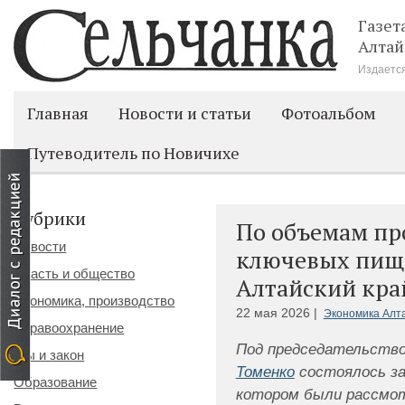
Газет
Алтай
Издается
Главная
Новости и статьи
Фотоальбом
Путеводитель по Новичихе
Рубрики
По объемам пр
Новости
ключевых пищ
Власть и общество
Алтайский кра
Экономика, производство
22 мая 2026 |
Экономика Алта
Здравоохранение
Под председательств
Мы и закон
Томенко
состоялось за
Образование
котором были рассмот