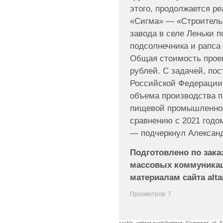
этого, продолжается ре
«Сигма» — «Строитель
завода в селе Леньки п
подсолнечника и рапса
Общая стоимость проек
рублей. С задачей, по
Российской Федерации 
объема производства п
пищевой промышленнос
сравнению с 2021 годо
— подчеркнул Алексан
Подготовлено по зака
массовых коммуникац
материалам сайта altai
Просмотров: 7
cackle_widget.push({widget: 'Comment', id: 33