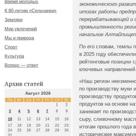
Время молодых
экономического развити
К 80-летию «Сельчанки»
итогах работы предпр
перерабатывающей и 
Земляки
промышленности реги
Мир увлечений
начальник Алтайпище
Мы и природа
По его словам, темпы 
Спорт
в 2025 году обеспечил
Культура
рейтинговые позиции с
Вопрос — ответ
ключевых направлений
«Наш регион неизменно
Архив статей
по производству муки 
Август 2026
производству продукто
Пн
Вт
Ср
Чт
Пт
Сб
Вс
продуктов на основе на
1
2
занимает по производс
3
4
5
6
7
8
9
сыру, сливочному масл
10
11
12
13
14
15
16
17
18
19
20
21
22
23
итогам прошлого года 
24
25
26
27
28
29
30
исторические максиму
31