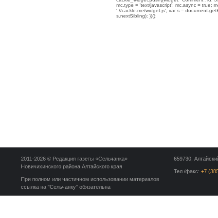
mc.type = 'text/javascript'; mc.async = true; mc
'://cackle.me/widget.js'; var s = document.g
s.nextSibling); })();
2011-2026 © Редакция газеты «Сельчанка»
659730, Алтайский
Новичихинского района Алтайского края
Тел./факс:
+7 (38
При полном или частичном использовании материалов
ссылка на "Сельчанку" обязательна