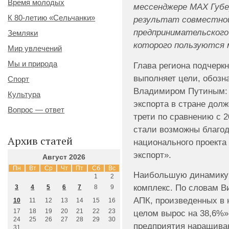
Время молодых
мессенджере МАХ Губе
К 80-летию «Сельчанки»
результат совместной
предпринимательского
Земляки
которого пользуются 
Мир увлечений
Мы и природа
Глава региона подчеркн
выполняет цели, обозн
Спорт
Владимиром Путиным: 
Культура
экспорта в стране долж
Вопрос — ответ
трети по сравнению с 2
стали возможны благод
Архив статей
национального проекта
экспорт».
Август 2026
Пн
Вт
Ср
Чт
Пт
Сб
Вс
Наибольшую динамику
1
2
комплекс. По словам Ви
3
4
5
6
7
8
9
АПК, произведенных в 
10
11
12
13
14
15
16
17
18
19
20
21
22
23
целом вырос на 38,6%»
24
25
26
27
28
29
30
предприятия наращива
31