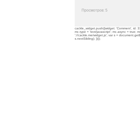
Просмотров: 5
cackle_widget.push({widget: 'Comment', id: 33
mc.type = 'text/javascript'; mc.async = true; mc
'://cackle.me/widget.js'; var s = document.g
s.nextSibling); })();