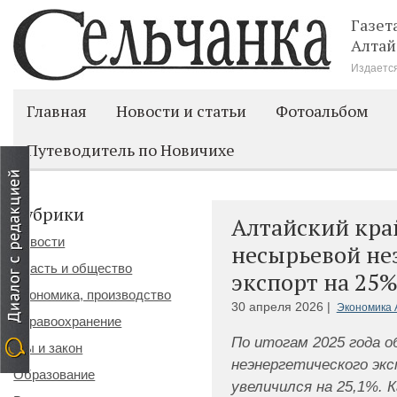
Газет
Алтай
Издается
Главная
Новости и статьи
Фотоальбом
Путеводитель по Новичихе
Рубрики
Алтайский край
Новости
несырьевой не
Власть и общество
экспорт на 25
Экономика, производство
30 апреля 2026 |
Экономика 
Здравоохранение
По итогам 2025 года о
Мы и закон
неэнергетического экс
Образование
увеличился на 25,1%. 