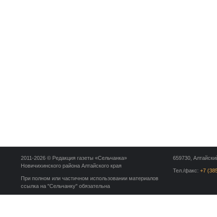
2011-2026 © Редакция газеты «Сельчанка»
659730, Алтайский
Новичихинского района Алтайского края
Тел./факс:
+7 (38
При полном или частичном использовании материалов
ссылка на "Сельчанку" обязательна