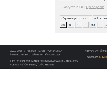
12 августа 2020 |
Пресс-релиз
Страница 80 из 98
« Перв
80
81
82
...
90
...
2011-2026 © Редакция газеты «Сельчанка»
659730, Алтайский
Новичихинского района Алтайского края
Тел./факс:
+7 (38
При полном или частичном использовании материалов
ссылка на "Сельчанку" обязательна