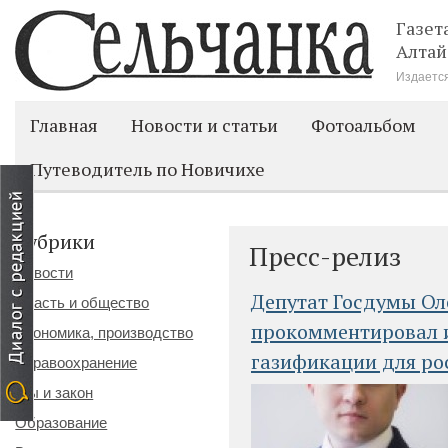
Газет
Алтай
Издается
Главная
Новости и статьи
Фотоальбом
Путеводитель по Новичихе
Рубрики
Пресс-релиз
Новости
Депутат Госдумы Ол
Власть и общество
прокомментировал и
Экономика, производство
газификации для ро
Здравоохранение
Мы и закон
Образование