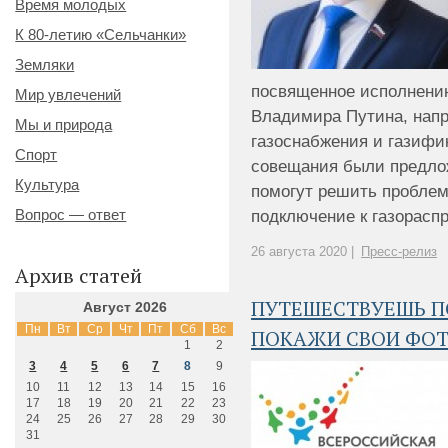
Время молодых
К 80-летию «Сельчанки»
Земляки
посвященное исполнени
Мир увлечений
Владимира Путина, напр
Мы и природа
газоснабжения и газифи
Спорт
совещания были предло
Культура
помогут решить проблем
Вопрос — ответ
подключение к газораспр
26 августа 2020 |
Пресс-релиз
Архив статей
ПУТЕШЕСТВУЕШЬ П
Август 2026
Пн
Вт
Ср
Чт
Пт
Сб
Вс
ПОКАЖИ СВОИ ФОТ
1
2
3
4
5
6
7
8
9
10
11
12
13
14
15
16
17
18
19
20
21
22
23
24
25
26
27
28
29
30
31