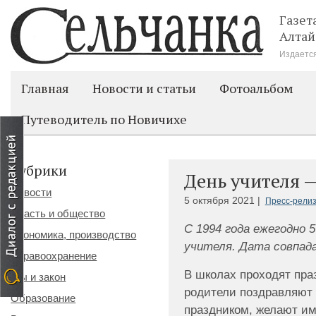
Газет
Алтай
Издается
Главная
Новости и статьи
Фотоальбом
Путеводитель по Новичихе
Рубрики
День учителя —
Новости
5 октября 2021 |
Пресс-рели
Власть и общество
С 1994 года ежегодно 
Экономика, производство
учителя. Дата совпад
Здравоохранение
В школах проходят пра
Мы и закон
родители поздравляют
Образование
праздником, желают им