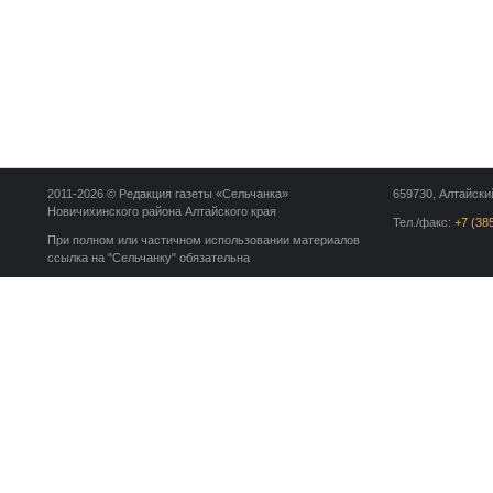
2011-2026 © Редакция газеты «Сельчанка»
659730, Алтайский
Новичихинского района Алтайского края
Тел./факс:
+7 (38
При полном или частичном использовании материалов
ссылка на "Сельчанку" обязательна