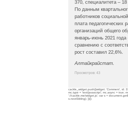
370, специалитета – 18
По данным квартальног
работников социальной
плата педагогических 
организаций общего об
январь-июнь 2021 года
сравнению с соответс
рост составил 22,6%.
Алтайкрайстат.
Просмотров: 43
cackle_widget.push({widget: 'Comment', id: 33
mc.type = 'text/javascript'; mc.async = true; mc
'://cackle.me/widget.js'; var s = document.g
s.nextSibling); })();