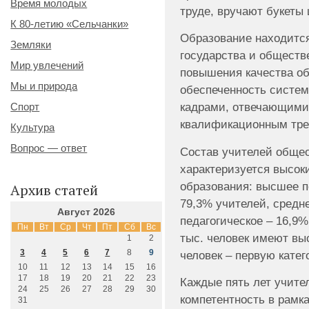
Время молодых
труде, вручают букеты 
К 80-летию «Сельчанки»
Образование находится
Земляки
государства и общест
Мир увлечений
повышения качества об
Мы и природа
обеспеченность систем
кадрами, отвечающим
Спорт
квалификационным тре
Культура
Вопрос — ответ
Состав учителей обще
характеризуется высок
образования: высшее п
Архив статей
79,3% учителей, средн
Август 2026
педагогическое – 16,9%
Пн
Вт
Ср
Чт
Пт
Сб
Вс
тыс. человек имеют вы
1
2
3
4
5
6
7
8
9
человек – первую катег
10
11
12
13
14
15
16
17
18
19
20
21
22
23
Каждые пять лет учит
24
25
26
27
28
29
30
компетентность в рамка
31