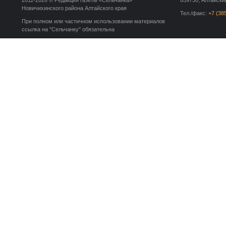
2011-2026 © Редакция газеты «Сельчанка»
659730, Алтайский
Новичихинского района Алтайского края
Тел./факс:
+7 (38
При полном или частичном использовании материалов
ссылка на "Сельчанку" обязательна