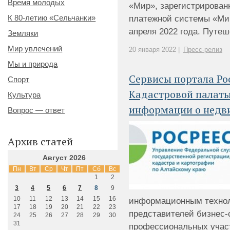
Время молодых
«Мир», зарегистрирован
К 80-летию «Сельчанки»
платежной системы «Мир»
апреля 2022 года. Путеше
Земляки
Мир увлечений
20 января 2022 |
Пресс-релиз
Мы и природа
Сервисы портала Ро
Спорт
Кадастровой палаты
Культура
информации о недв
Вопрос — ответ
Архив статей
Август 2026
Пн
Вт
Ср
Чт
Пт
Сб
Вс
1
2
3
4
5
6
7
8
9
10
11
12
13
14
15
16
информационным технол
17
18
19
20
21
22
23
представителей бизнес-
24
25
26
27
28
29
30
31
профессиональных учас