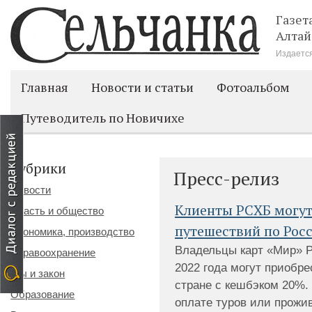
Газет
Алтай
Издается
Главная
Новости и статьи
Фотоальбом
Путеводитель по Новичихе
Рубрики
Пресс-релиз
Новости
Клиенты РСХБ могут
Власть и общество
путешествий по Росс
Экономика, производство
Владельцы карт «Мир» Р
Здравоохранение
2022 года могут приобре
Мы и закон
стране с кешбэком 20%.
Образование
оплате туров или прожив