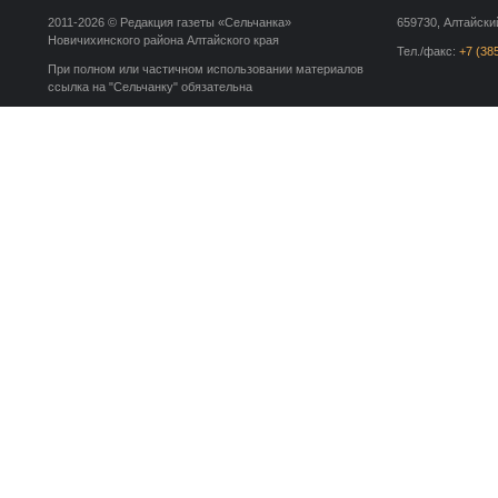
2011-2026 © Редакция газеты «Сельчанка»
659730, Алтайский
Новичихинского района Алтайского края
Тел./факс:
+7 (38
При полном или частичном использовании материалов
ссылка на "Сельчанку" обязательна