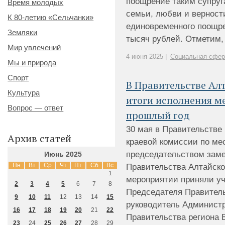
поощрение таким супруг
Время молодых
семьи, любви и верност
К 80-летию «Сельчанки»
единовременного поощре
Земляки
тысяч рублей. Отметим, ч
Мир увлечений
4 июня 2025 |
Социальная сфер
Мы и природа
Спорт
В Правительстве Ал
Культура
итоги исполнения м
Вопрос — ответ
прошлый год
30 мая в Правительстве
Архив статей
краевой комиссии по м
председательством зам
Июнь 2025
Пн
Вт
Ср
Чт
Пт
Сб
Вс
Правительства Алтайско
1
мероприятии приняли уч
2
3
4
5
6
7
8
Председателя Правитель
9
10
11
12
13
14
15
руководитель Администр
16
17
18
19
20
21
22
Правительства региона 
23
24
25
26
27
28
29