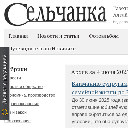
Газет
Алтай
Издается
Главная
Новости и статьи
Фотоальбом
Путеводитель по Новичихе
Рубрики
Архив за 4 июня 202
Новости
Вниманию супругам
Власть и общество
семейной жизни до 2
Экономика, производство
До 30 июня 2025 года (в
Здравоохранение
отметившие юбилейную д
Мы и закон
вправе обратиться за 
Образование
условии, что оба супру