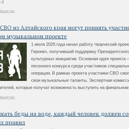
.]
бщество
СВО из Алтайского края могут принять участие
ом музыкальном проекте
1 июля 2025 года начал работу творческий прое
Героев», получивший поддержку Президентског
культурных инициатив. Основная идея проекта –
песенного конкурса среди участников специаль
операции. В рамках проекта участники СВО смог
свои музыкальные таланты. Экспертная комисси
телей, которые получат возможность выступить на финальном ко
бщество
жать беды на воде, каждый человек должен с
ых правил