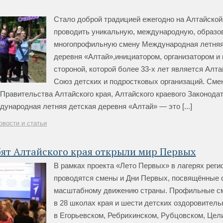
Стало доброй традицией ежегодно на Алтайской
проводить уникальную, международную, образ
многопрофильную смену Международная летняя
деревня «Алтай»,инициатором, организатором и
стороной, которой более 33-х лет является Алт
Союз детских и подростковых организаций. Сме
Правительства Алтайского края, Алтайского краевого Законода
ународная летняя детская деревня «Алтай» — это [...]
овости и статьи
ят Алтайского края открыли мир Первых
В рамках проекта «Лето Первых» в лагерях реги
проводятся смены и Дни Первых, посвящённые
масштабному движению страны. Профильные с
в 28 школах края и шести детских оздоровитель
в Егорьевском, Ребрихинском, Рубцовском, Цел