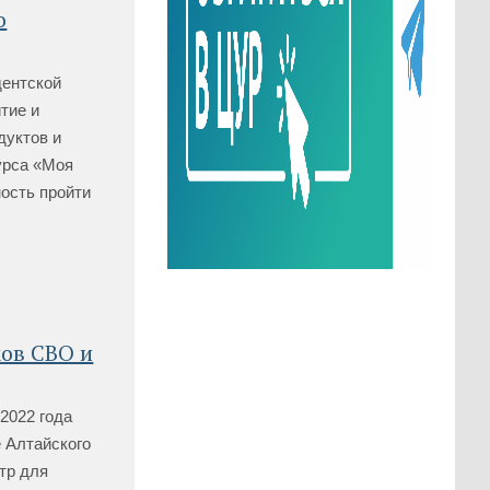
о
дентской
тие и
дуктов и
урса «Моя
ность пройти
ков СВО и
2022 года
е Алтайского
тр для