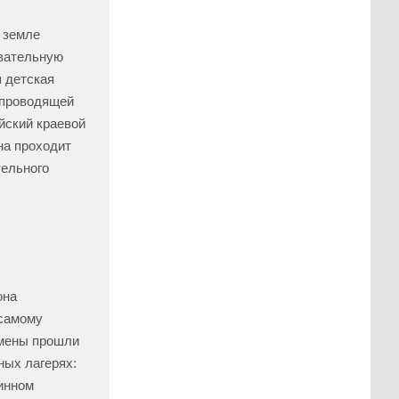
 земле
овательную
 детская
 проводящей
айский краевой
на проходит
тельного
она
 самому
мены прошли
ных лагерях:
инном