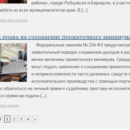
районах, городе Рубцовске и Барнауле, а участ
ебята из всех муниципалитетов края. В [...]
овости и статьи
м права на сохранение прожиточного минимум
Федеральным законом № 234-ФЗ предусмотр
заявительный порядок сохранения доходов в ра
менее величины прожиточного минимума. Гражд
могут подать заявление о сохранении прожиточ
и неприкосновенности части денежных средств 
исполнительного производства с помощью порта
но обратиться на личный прием к судебному приставу-исполнит
я сервисом подачи [...]
ресс-релиз
4
1
2
3
4
»