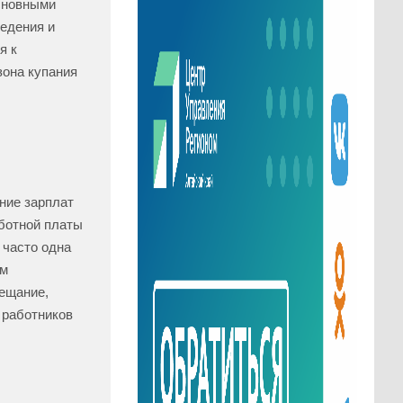
сновными
едения и
я к
зона купания
ние зарплат
аботной платы
 часто одна
ом
ещание,
 работников