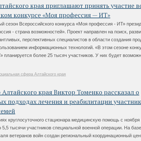
тайского края приглашают принять участие в
ком конкурсе «Моя профессия — ИТ»
ый сезон Всероссийского конкурса «Моя профессия - ИТ» прези
сия - страна возможностей». Проект направлен на поиск, разви
антливых, перспективных специалистов в области создания про
пользованием информационных технологий. «В этом сезоне конк
» планируется более 25 тысяч участников. У них будет возмож
оциальная сфера Алтайского края
 Алтайского края Виктор Томенко рассказал о
ых подходах лечения и реабилитации участни
семей
иях круглосуточного стационара медицинскую помощь с ноября 
 5,5 тысячи участников специальной военной операции. На баз
таля ветеранов войн создан региональный координационный цен