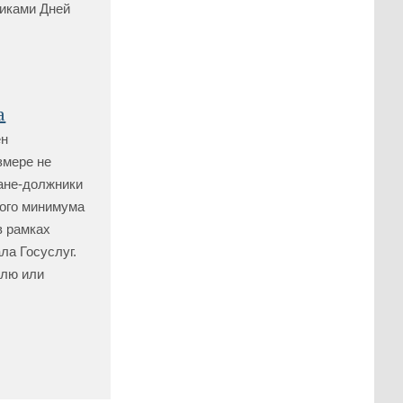
никами Дней
а
ен
змере не
ане-должники
ного минимума
в рамках
ла Госуслуг.
елю или