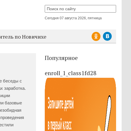
Сегодня
07 августа 2026, пятница
итель по Новичихе
Популярное
enroll_1_class1fd28
е беседы с
х заработка.
лиции
ли базовые
безобидная
 проведения
местили