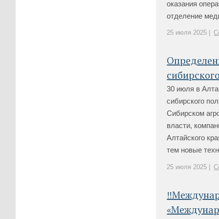
оказания опера
отделение меди
25 июля 2025 |
С
Определен
сибирского
30 июля в Алт
сибирского пол
Сибирском агр
власти, компан
Алтайского кра
тем новые техно
25 июля 2025 |
С
‼️Междуна
«Междунар