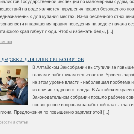
циалистов Государственной инспекции по маломерным судам, о
исшествий на воде являются нарушения правил безопасного пов
редназначенных для купания местах. Из-за беспечного отношени
зопасности и нарушения правил поведения на воде с начала се
тайского края гибнут люди. Чтобы избежать беды, [...]
амятка
держки для глав сельсоветов
В Алтайском Заксобрании выступили за повыше
главам и работникам сельсоветов. Уровень зар
на этом уровне власти - наболевшая проблема и
из причин кадрового голода. В Алтайском краев
Законодательном собрании прошло рабочее сов
посвященное вопросам заработной платы глав и
гиона. Предложения по повышению зарплат этой [...]
овости и статьи