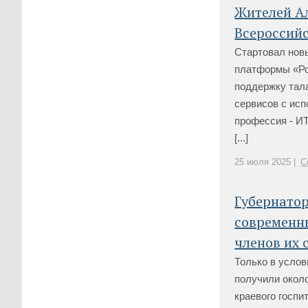
Жителей Ал
Всероссийс
Стартовал нов
платформы «Рос
поддержку тал
сервисов с ис
профессия - ИТ
[...]
25 июля 2025 |
С
Губернатор
современн
членов их 
Только в услов
получили около
краевого госпи