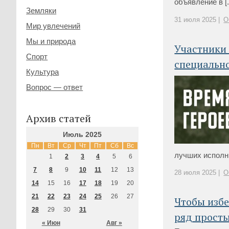
объявление в [..
Земляки
31 июля 2025 |
О
Мир увлечений
Мы и природа
Участники 
Спорт
специальн
Культура
Вопрос — ответ
Архив статей
Июль 2025
Пн
Вт
Ср
Чт
Пт
Сб
Вс
лучших исполни
1
2
3
4
5
6
7
8
9
10
11
12
13
28 июля 2025 |
О
14
15
16
17
18
19
20
21
22
23
24
25
26
27
Чтобы избе
28
29
30
31
ряд прост
« Июн
Авг »