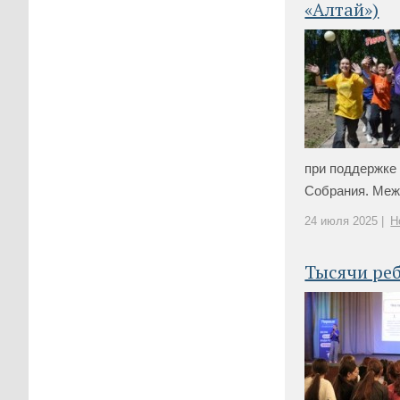
«Алтай»)
при поддержке 
Собрания. Межд
24 июля 2025 |
Н
Тысячи реб