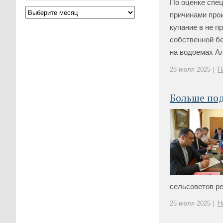
По оценке спе
причинами про
купание в не п
собственной бе
на водоемах Ал
28 июля 2025 |
П
Больше под
сельсоветов ре
25 июля 2025 |
Н