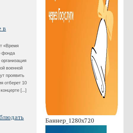
 в
кт «Время
о фонда
 организация
ной военной
ут проявить
я отберет 10
нцерте [...]
облюдать
Баннер_1280x720