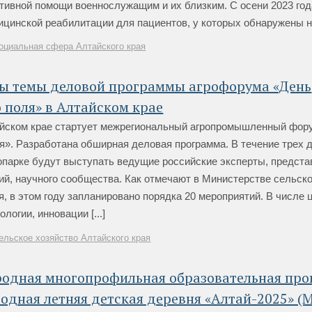
тивной помощи военнослужащим и их близким. С осени 2023 год
цинской реабилитации для пациентов, у которых обнаружены на
оциальная сфера Алтайского края
ы темы деловой программы агрофорума «День
 поля» в Алтайском крае
айском крае стартует межрегиональный агропромышленный фор
я». Разработана обширная деловая программа. В течение трех д
опарке будут выступать ведущие российские эксперты, предста
ий, научного сообщества. Как отмечают в Министерстве сельско
я, в этом году запланировано порядка 20 мероприятий. В числе
логии, инновации [...]
ельское хозяйство Алтайского края
родная многопрофильная образовательная пр
одная летняя детская деревня «Алтай-2025» 