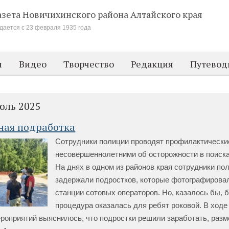
азета Новичихинского района
Алтайского края
дается с 23 февраля 1935 года
м
Видео
Творчество
Редакция
Путевод
юль 2025
ная подработка
Сотрудники полиции проводят профилактически
несовершеннолетними об осторожности в поиска
На днях в одном из районов края сотрудники по
задержали подростков, которые фотографирова
станции сотовых операторов. Но, казалось бы, 
процедура оказалась для ребят роковой. В ходе
роприятий выяснилось, что подростки решили заработать, раз