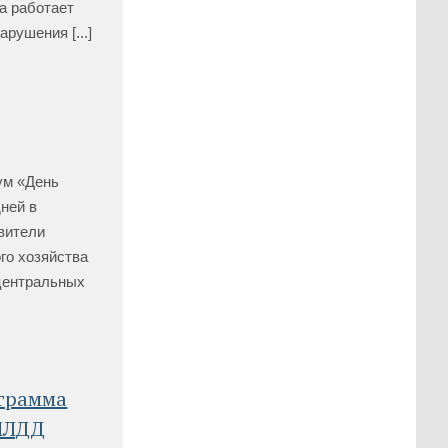
а работает
рушения [...]
ум «День
ней в
вители
го хозяйства
 центральных
ограмма
(МЛДД