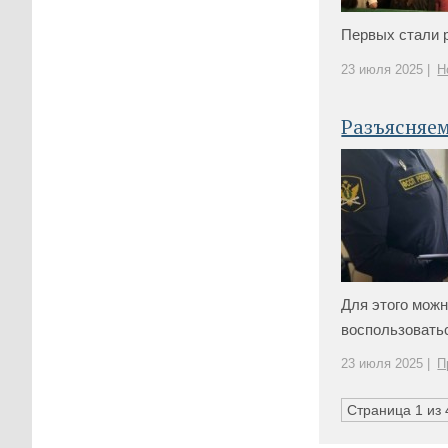
Первых стали р
23 июля 2025 |
Н
Разъясняе
Для этого мож
воспользоватьс
23 июля 2025 |
П
Страница 1 из 