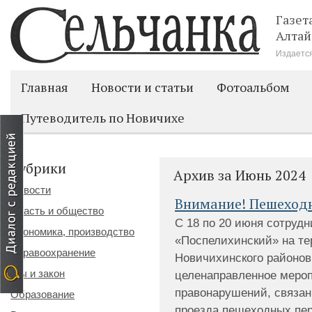
Газет
Алтай
Издается
Главная
Новости и статьи
Фотоальбом
Путеводитель по Новичихе
Рубрики
Архив за Июнь 2024
Новости
Внимание! Пешеход
Власть и общество
С 18 по 20 июня сотру
Экономика, производство
«Поспелихинский» на те
Здравоохранение
Новичихинского районов
Мы и закон
целенаправленное мероп
правонарушений, связа
Образование
проезда пешеходных пер