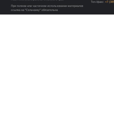
Тел./факс:
+7 (38
При полном или частичном использовании материалов
ссылка на "Сельчанку" обязательна