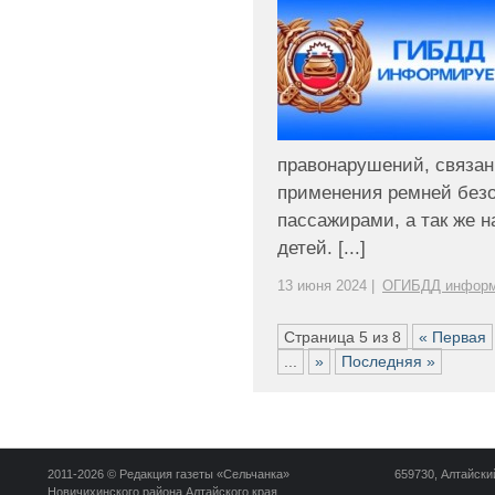
правонарушений, связа
применения ремней безо
пассажирами, а так же 
детей. [...]
13 июня 2024 |
ОГИБДД информ
Страница 5 из 8
« Первая
...
»
Последняя »
2011-2026 © Редакция газеты «Сельчанка»
659730, Алтайский
Новичихинского района Алтайского края