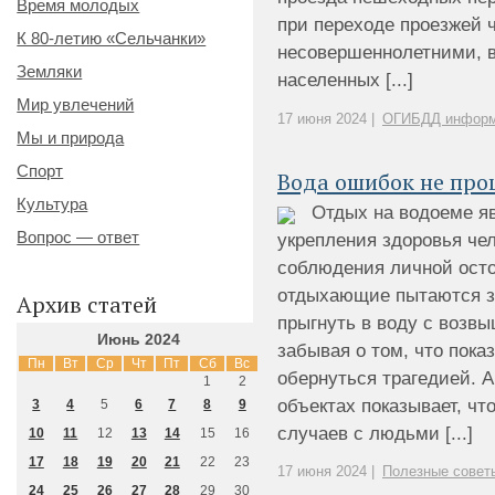
Время молодых
при переходе проезжей ч
К 80-летию «Сельчанки»
несовершеннолетними, в
Земляки
населенных [...]
Мир увлечений
17 июня 2024 |
ОГИБДД информ
Мы и природа
Спорт
Вода ошибок не про
Культура
Отдых на водоеме я
Вопрос — ответ
укрепления здоровья чел
соблюдения личной осто
отдыхающие пытаются з
Архив статей
прыгнуть в воду с возвы
Июнь 2024
забывая о том, что пока
Пн
Вт
Ср
Чт
Пт
Сб
Вс
обернуться трагедией. 
1
2
объектах показывает, ч
3
4
5
6
7
8
9
случаев с людьми [...]
10
11
12
13
14
15
16
17
18
19
20
21
22
23
17 июня 2024 |
Полезные совет
24
25
26
27
28
29
30