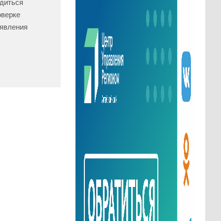
диться
оверке
ыявления