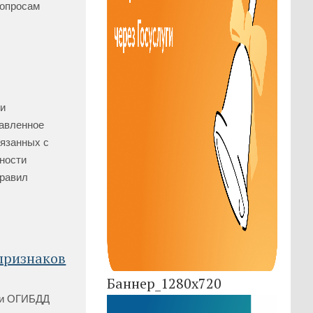
вопросам
и
равленное
вязанных с
ности
правил
признаков
Баннер_1280x720
ами ОГИБДД