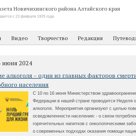
азета Новичихинского района
Алтайского края
дается с 23 февраля 1935 года
м
Видео
Творчество
Редакция
Путевод
3 июня 2024
е алкоголя – один из главных факторов смерт
обного населения
С 10 по 16 июня Министерством здравоохранени
Федерации в нашей стране проводится Неделя о
алкоголя. Мероприятия организуют с целью по
осведомленности населения: - о связи потребле
горячительных напитков с онкологическими забо
о современных подходах оказания помощи паци