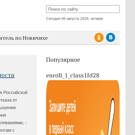
Сегодня
06 августа 2026, четверг
итель по Новичихе
Популярное
ности
enroll_1_class1fd28
я Российской
тказа от
вышения
ния
леваниями, -
ентам с