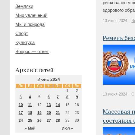
рискованным п
Земляки
здорового образ
Мир увлечений
13 июня 2024 |
В
Мы и природа
Спорт
Ремень без
Культура
Вопрос — ответ
Архив статей
Июнь 2024
Пн
Вт
Ср
Чт
Пт
Сб
Вс
1
2
13 июня 2024 |
О
3
4
5
6
7
8
9
10
11
12
13
14
15
16
Массовая п
17
18
19
20
21
22
23
состояния 
24
25
26
27
28
29
30
« Май
Июл »