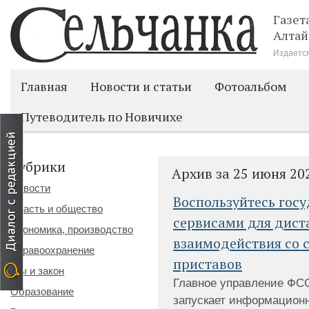
Газет
Алтай
Издается
Главная
Новости и статьи
Фотоальбом
Путеводитель по Новичихе
Рубрики
Архив за 25 июня 20
Новости
Воспользуйтесь гос
Власть и общество
сервисами для дист
Экономика, производство
взаимодействия со 
Здравоохранение
приставов
Мы и закон
Главное управление ФС
Образование
запускает информацион