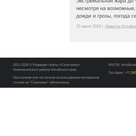
Экстремальная жара до 
несмотря на возможные, 
дожди и грозы, погода сей
25 июня 2024 |
Новости Алтайск
2011-2026 © Редакция газеты «Сельчанка»
659730, Алтайский
Новичихинского района Алтайского края
Тел./факс:
+7 (38
При полном или частичном использовании материалов
ссылка на "Сельчанку" обязательна