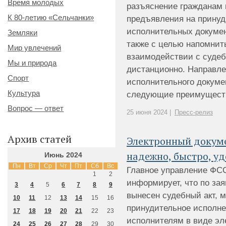
Время молодых
разъяснение гражданам
К 80-летию «Сельчанки»
предъявления на принуд
исполнительных докумен
Земляки
также с целью напомнит
Мир увлечений
взаимодействии с суде
Мы и природа
дистанционно. Направле
Спорт
исполнительного докуме
Культура
следующие преимущества:
Вопрос — ответ
25 июня 2024 |
Пресс-релиз
Архив статей
Электронный докум
надежно, быстро, у
Июнь 2024
Пн
Вт
Ср
Чт
Пт
Сб
Вс
Главное управление ФС
1
2
информирует, что по зая
3
4
5
6
7
8
9
вынесен судебный акт, 
10
11
12
13
14
15
16
принудительное исполне
17
18
19
20
21
22
23
исполнителям в виде эл
24
25
26
27
28
29
30