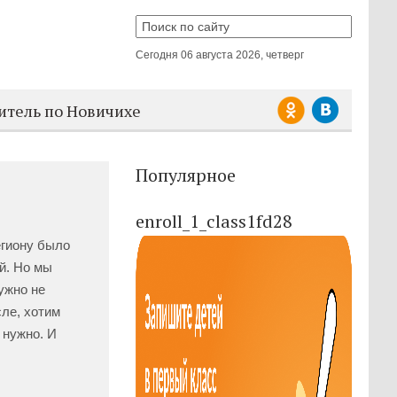
Сегодня
06 августа 2026, четверг
итель по Новичихе
Популярное
enroll_1_class1fd28
егиону было
й. Но мы
ужно не
сле, хотим
 нужно. И