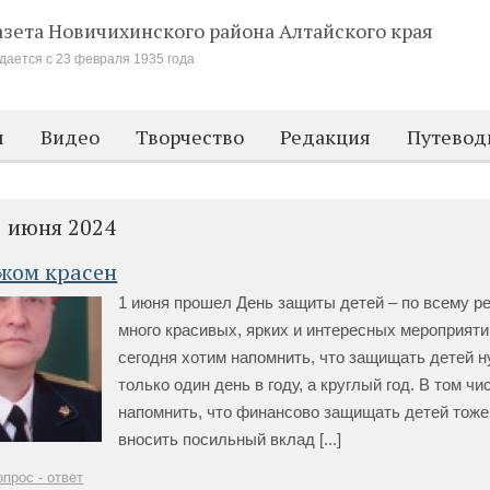
азета Новичихинского района
Алтайского края
дается с 23 февраля 1935 года
м
Видео
Творчество
Редакция
Путевод
1 июня 2024
ежом красен
1 июня прошел День защиты детей – по всему р
много красивых, ярких и интересных мероприяти
сегодня хотим напомнить, что защищать детей н
только один день в году, а круглый год. В том чи
напомнить, что финансово защищать детей тоже
вносить посильный вклад [...]
опрос - ответ