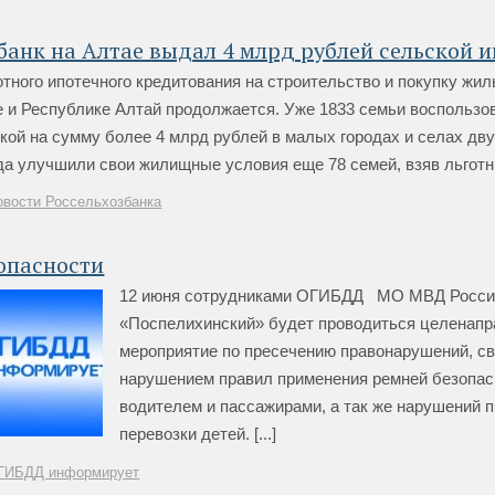
банк на Алтае выдал 4 млрд рублей сельской 
тного ипотечного кредитования на строительство и покупку жил
е и Республике Алтай продолжается. Уже 1833 семьи воспользо
кой на сумму более 4 млрд рублей в малых городах и селах дву
да улучшили свои жилищные условия еще 78 семей, взяв льготные
овости Россельхозбанка
опасности
12 июня сотрудниками ОГИБДД МО МВД Росси
«Поспелихинский» будет проводиться целенап
мероприятие по пресечению правонарушений, с
нарушением правил применения ремней безопас
водителем и пассажирами, а так же нарушений 
перевозки детей. [...]
ГИБДД информирует