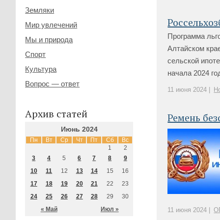
Земляки
Россельхоз
Мир увлечений
Программа льго
Мы и природа
Алтайском кра
Спорт
сельской ипоте
Культура
начала 2024 го
Вопрос — ответ
11 июня 2024 |
Н
Архив статей
Ремень без
Июнь 2024
Пн
Вт
Ср
Чт
Пт
Сб
Вс
1
2
3
4
5
6
7
8
9
10
11
12
13
14
15
16
17
18
19
20
21
22
23
24
25
26
27
28
29
30
« Май
Июл »
11 июня 2024 |
О