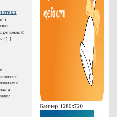
ипотеки
ья в
вались
х регионов. С
 [...]
и
равленное
вязанных с
ности
правил
Баннер_1280x720