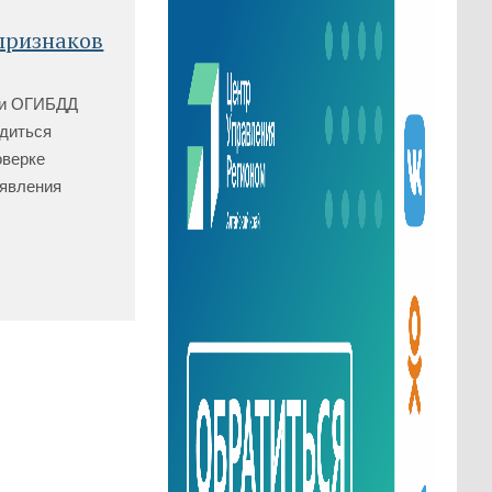
признаков
ами ОГИБДД
диться
оверке
ыявления