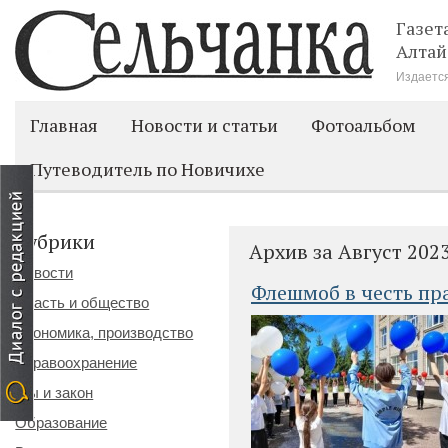
Газет
Алтай
Издается
Главная
Новости и статьи
Фотоальбом
Путеводитель по Новичихе
Рубрики
Архив за Август 202
Новости
Флешмоб в честь пр
Власть и общество
Экономика, производство
Здравоохранение
Мы и закон
Образование