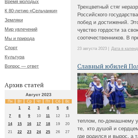
Время молодых
Трехцветный стяг нераз
К 80-летию «Сельчанки»
Российского государств
Земляки
побед и достижений. Это
Мир увлечений
чувство гордости за сво
соотечественников. В пре
Мы и природа
Спорт
23 августа 2023 |
Дата в кален
Культура
Славный юбилей По
Вопрос — ответ
Архив статей
Август 2023
Пн
Вт
Ср
Чт
Пт
Сб
Вс
1
2
3
4
5
6
7
8
9
10
11
12
13
теплом, по-домашнему 
14
15
16
17
18
19
20
те, кто душой и сердце
21
22
23
24
25
26
27
где родился и вырос, а т