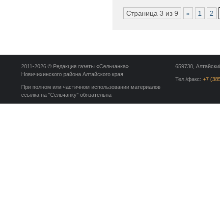
Страница 3 из 9
«
1
2
2011-2026 © Редакция газеты «Сельчанка»
659730, Алтайский
Новичихинского района Алтайского края
Тел./факс:
+7 (38
При полном или частичном использовании материалов
ссылка на "Сельчанку" обязательна