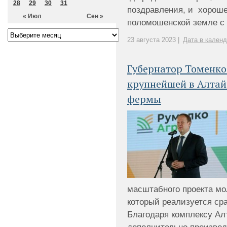
28
29
30
31
поздравления, и хороше
« Июл
Сен »
поломошенской земле с с
23 августа 2023 |
Дата в кален
Губернатор Томенко
крупнейшей в Алтай
фермы
масштабного проекта мо
который реализуется сра
Благодаря комплексу Ал