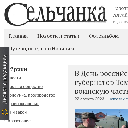
Газет
Алтай
Издается
Главная
Новости и статьи
Фотоальбом
Путеводитель по Новичихе
Рубрики
В День российс
Новости
губернатор То
Власть и общество
воинскую част
Экономика, производство
22 августа 2023 |
Новости Ал
Здравоохранение
Мы и закон
Образование