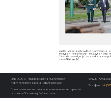
cackle_widget.push({widget: 'Comment', id: 33
mc.type = 'text/javascript'; mc.async = true; mc
'://cackle.me/widget.js'; var s = document.g
s.nextSibling); })();
2011-2026 © Редакция газеты «Сельчанка»
659730, Алтайский
Новичихинского района Алтайского края
Тел./факс:
+7 (38
При полном или частичном использовании материалов
ссылка на "Сельчанку" обязательна