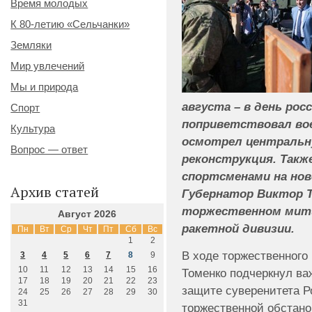
Время молодых
К 80-летию «Сельчанки»
Земляки
Мир увлечений
Мы и природа
августа – в день рос
Спорт
поприветствовал во
Культура
осмотрел центральн
Вопрос — ответ
реконструкция. Такж
спортсменами на нов
Архив статей
Губернатор Виктор Т
торжественном мити
Август 2026
ракетной дивизии.
Пн
Вт
Ср
Чт
Пт
Сб
Вс
1
2
В ходе торжественного
3
4
5
6
7
8
9
10
11
12
13
14
15
16
Томенко подчеркнул ва
17
18
19
20
21
22
23
защите суверенитета Р
24
25
26
27
28
29
30
31
торжественной обстан