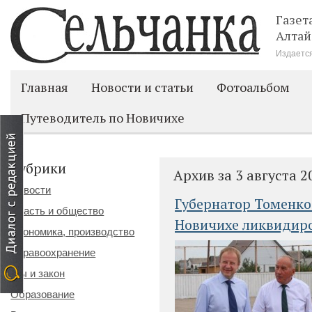
Газет
Алтай
Издается
Главная
Новости и статьи
Фотоальбом
Путеводитель по Новичихе
Рубрики
Архив за 3 августа 2
Новости
Губернатор Томенко
Власть и общество
Новичихе ликвидиро
Экономика, производство
Здравоохранение
Мы и закон
Образование