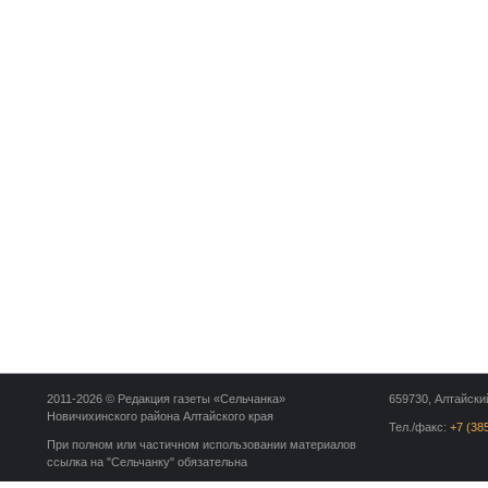
2011-2026 © Редакция газеты «Сельчанка»
659730, Алтайский
Новичихинского района Алтайского края
Тел./факс:
+7 (38
При полном или частичном использовании материалов
ссылка на "Сельчанку" обязательна