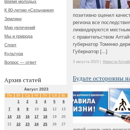
Время молодых
К 80-летию «Сельчанки»
позитивно оценил качес
Земляки
региона все последстви
Мир увлечений
ликвидируются местным
Мы и природа
с правительством Алтайс
губернатор Томенко дер
Спорт
Губернатор [...]
Культура
3 августа 2023 |
Новости Алтайс
Вопрос — ответ
Будьте осторожны н
Архив статей
Август 2023
Пн
Вт
Ср
Чт
Пт
Сб
Вс
1
2
3
4
5
6
7
8
9
10
11
12
13
14
15
16
17
18
19
20
21
22
23
24
25
26
27
детей школьного возраст