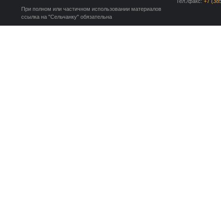
Тел./факс:
+7 (38
При полном или частичном использовании материалов
ссылка на "Сельчанку" обязательна