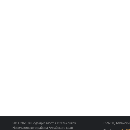
2011-2026 © Редакция газеты «Сельчанка»
659730, Алтайский
Новичихинского района Алтайского края