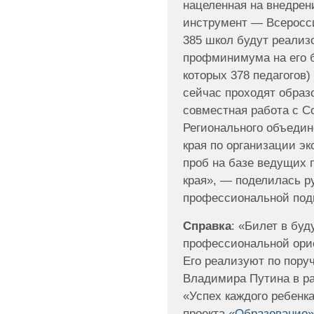
нацеленная на внедре
инструмент — Всеросси
385 школ будут реализ
профминимума на его б
которых 378 педагогов)
сейчас проходят образ
совместная работа с 
Регионального объедин
края по организации э
проб на базе ведущих
края», — поделилась 
профессиональной под
Справка
: «Билет в бу
профессиональной орие
Его реализуют по пору
Владимира Путина в ра
«Успех каждого ребенк
проекта
«Образование»