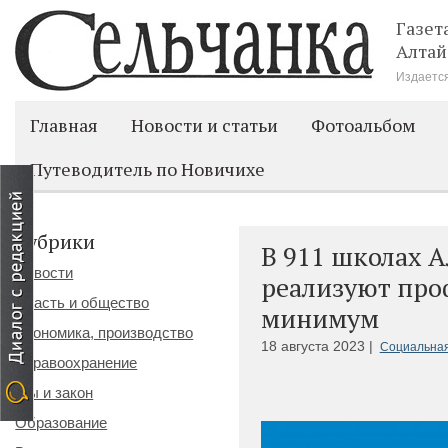
Газет
Алтай
Издается
Главная
Новости и статьи
Фотоальбом
Путеводитель по Новичихе
Рубрики
В 911 школах А
Новости
реализуют пр
Власть и общество
минимум
Экономика, производство
18 августа 2023 |
Социальная
Здравоохранение
Мы и закон
Образование