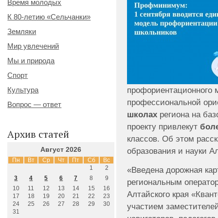
Время молодых
К 80-летию «Сельчанки»
Земляки
Мир увлечений
Мы и природа
Спорт
профориентационного 
Культура
профессиональной ори
Вопрос — ответ
школах
региона на баз
проекту привлекут
боле
Архив статей
классов. Об этом расс
Август 2026
образования и науки А
Пн
Вт
Ср
Чт
Пт
Сб
Вс
1
2
«Введена дорожная ка
3
4
5
6
7
8
9
региональным оператор
10
11
12
13
14
15
16
Алтайского края «Квант
17
18
19
20
21
22
23
24
25
26
27
28
29
30
участием заместителей
31