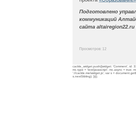
Подготовлено управл
коммуникаций Алтайс
сайта
altairegion
22.
ru
Просмотров: 12
cackle_widget.push({widget: 'Comment', id: 33
mc.type = 'text/javascript'; mc.async = true; mc
'://cackle.me/widget.js'; var s = document.g
s.nextSibling); })();