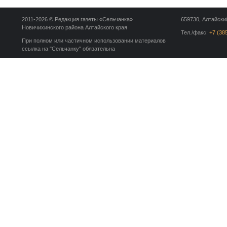
2011-2026 © Редакция газеты «Сельчанка»
659730, Алтайский
Новичихинского района Алтайского края
Тел./факс:
+7 (38
При полном или частичном использовании материалов
ссылка на "Сельчанку" обязательна