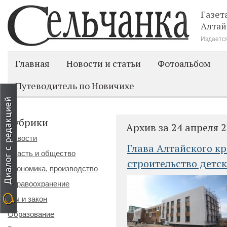
Газет
Алтай
Издается
Главная
Новости и статьи
Фотоальбом
Путеводитель по Новичихе
Рубрики
Архив за 24 апреля 
Новости
Глава Алтайского к
Власть и общество
строительство детск
Экономика, производство
Здравоохранение
Мы и закон
Образование