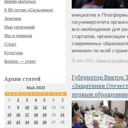
Время молодых
К 80-летию «Сельчанки»
инициатив и Платформы
Земляки
госуниверситета организ
Мир увлечений
все необходимое для ра
Мы и природа
стартапов, организации 
современных образовате
Спорт
кипения» по всей стране 
Культура
31 мая 2023 |
Новости Алтайско
Вопрос — ответ
Губернатор Виктор 
Архив статей
«Защитники Отечест
Май 2023
первым обращения
Пн
Вт
Ср
Чт
Пт
Сб
Вс
1
2
3
4
5
6
7
8
9
10
11
12
13
14
15
16
17
18
19
20
21
22
23
24
25
26
27
28