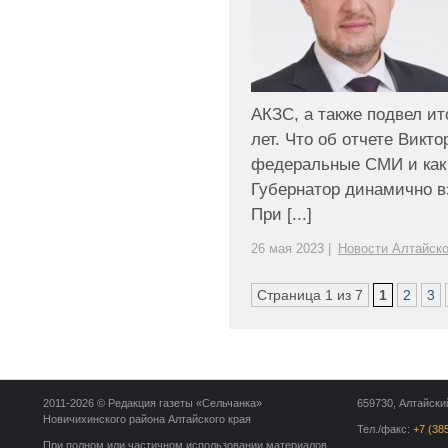
АКЗС, а также подвел ит
лет. Что об отчете Викт
федеральные СМИ и как 
Губернатор динамично вз
При [...]
26 мая 2023 |
Новости Алтайско
Страница 1 из 7
1
2
3
2011-2026 © Редакция газеты «Сельчанка»
659730, Алтайский
Новичихинского района Алтайского края
Тел./факс:
+7 (38
При полном или частичном использовании материалов