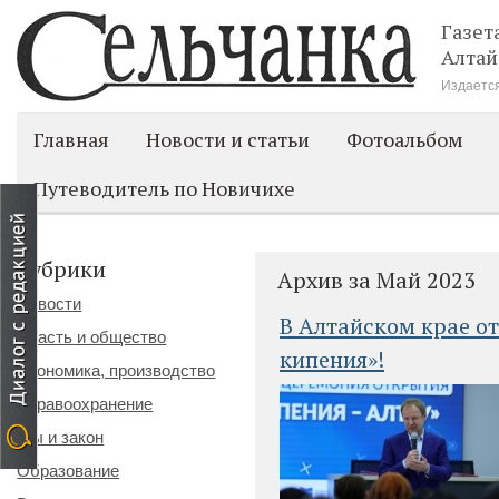
Газет
Алтай
Издается
Главная
Новости и статьи
Фотоальбом
Путеводитель по Новичихе
Рубрики
Архив за Май 2023
Новости
В Алтайском крае о
Власть и общество
кипения»!
Экономика, производство
Здравоохранение
Мы и закон
Образование