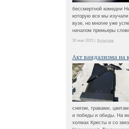
бессмертной комедии Ни
которую все мы изучали 
вузе, но многие уже ус
началом премьеры слово 
30 мая 2023 |
Культура
Акт вандализма на
снегом, травами, цвета
и победы и обиды. На м
холмах Кресты и со зв