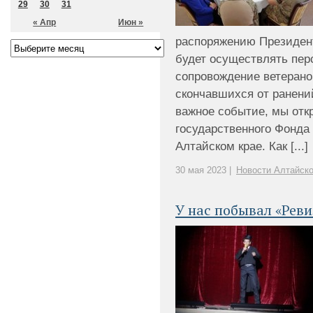
29
30
31
« Апр
Июн »
распоряжению Президен
будет осуществлять пер
сопровождение ветерано
скончавшихся от ранений
важное событие, мы от
государственного Фонда
Алтайском крае. Как [...]
30 мая 2023 |
Новости Алтайско
У нас побывал «Реви