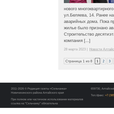
нового многоквартирного
ул.Беляева, 14. Ранее н
аварийных дома. Пока п
жилье было признано ав
Строительство десятиэ
компания [...]
28 марта 2023 |
Новости Алтайс
Страница 1 из 8
1
2
3
2011-2026 © Редакция газеты «Сельчанка»
659730, Алтайский
Новичихинского района Алтайского края
Тел./факс:
+7 (38
При полном или частичном использовании материалов
ссылка на "Сельчанку" обязательна