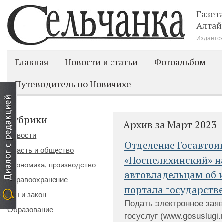
Газет
Алтай
Издается
Главная
Новости и статьи
Фотоальбом
Путеводитель по Новичихе
Рубрики
Архив за Март 2023
Новости
Отделение Госавто
Власть и общество
«Поспелихинский» 
Экономика, производство
автовладельцам об 
Здравоохранение
портала государств
Мы и закон
Подать электронное зая
Образование
госуслуг (www.gosuslugi