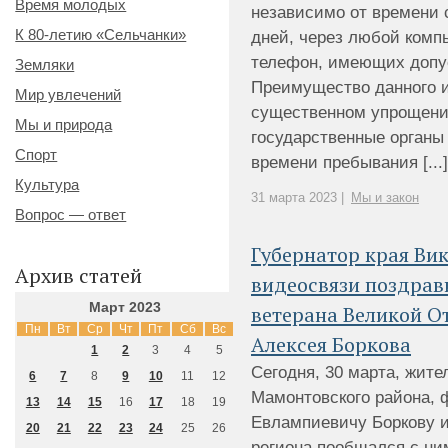
Время молодых
независимо от времени 
К 80-летию «Сельчанки»
дней, через любой комп
телефон, имеющих допус
Земляки
Преимущество данного и
Мир увлечений
существенном упрощени
Мы и природа
государственные органы
Спорт
времени пребывания [...]
Культура
31 марта 2023 |
Мы и закон
Вопрос — ответ
Губернатор края Ви
Архив статей
видеосвязи поздрав
Март 2023
ветерана Великой О
Пн
Вт
Ср
Чт
Пт
Сб
Вс
Алексея Боркова
1
2
3
4
5
Сегодня, 30 марта, жит
6
7
8
9
10
11
12
Мамонтовского района, 
13
14
15
16
17
18
19
Евлампиевичу Боркову и
20
21
22
23
24
25
26
региона пообщался с ни