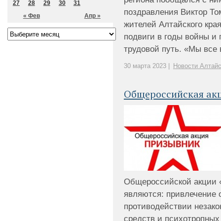
27
28
29
30
31
поздравления Виктор То
« Фев
Апр »
жителей Алтайского края
подвиги в годы войны 
трудовой путь. «Мы все в
30 марта 2023 |
Новости Алтайс
Общероссийская ак
Общероссийской акции 
являются: привлечение 
противодействии незако
средств и психотропных