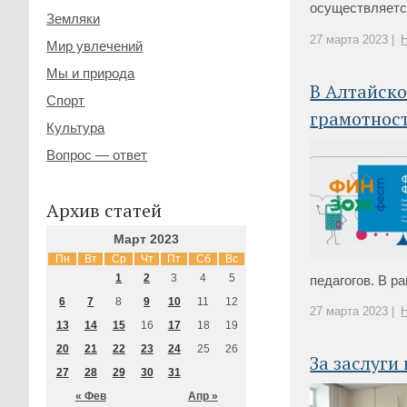
осуществляется
Земляки
27 марта 2023 |
Мир увлечений
Мы и природа
В Алтайско
Спорт
грамотнос
Культура
Вопрос — ответ
Архив статей
Март 2023
Пн
Вт
Ср
Чт
Пт
Сб
Вс
1
2
3
4
5
педагогов. В р
6
7
8
9
10
11
12
27 марта 2023 |
13
14
15
16
17
18
19
20
21
22
23
24
25
26
За заслуги
27
28
29
30
31
« Фев
Апр »