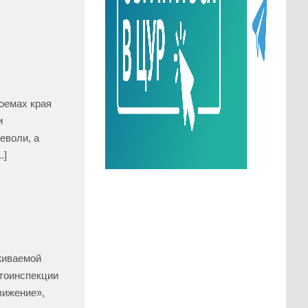
оемах края
и
еволи, а
.]
живаемой
тоинспекции
вижение»,