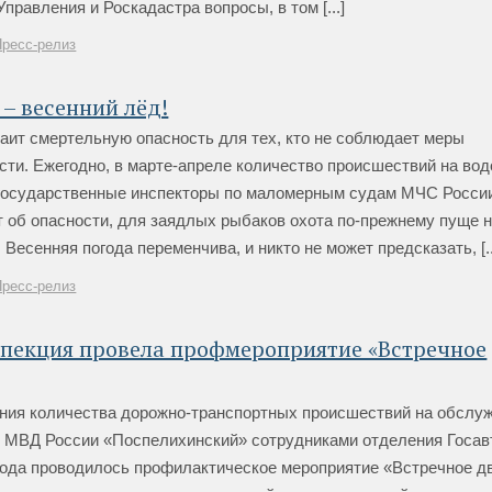
правления и Роскадастра вопросы, в том [...]
Пресс-релиз
– весенний лёд!
аит смертельную опасность для тех, кто не соблюдает меры
ти. Ежегодно, в марте-апреле количество происшествий на вод
я государственные инспекторы по маломерным судам МЧС Росси
 об опасности, для заядлых рыбаков охота по-прежнему пуще н
 Весенняя погода переменчива, и никто не может предсказать, [..
Пресс-релиз
спекция провела профмероприятие «Встречное
ния количества дорожно-транспортных происшествий на обслу
 МВД России «Поспелихинский» сотрудниками отделения Госав
 года проводилось профилактическое мероприятие «Встречное д