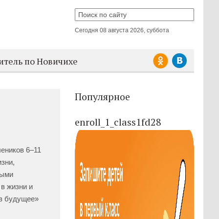
Сегодня
08 августа 2026, суббота
итель по Новичихе
Популярное
enroll_1_class1fd28
еников 6–11
изни,
ными
 в жизни и
 в будущее»