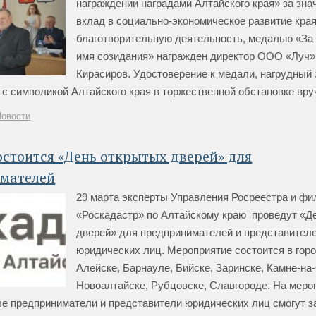
награждении наградами Алтайского края» за зн
вклад в социально-экономическое развитие края
благотворительную деятельность, медалью «За 
имя созидания» награжден директор ООО «Луч» 
Кирасиров. Удостоверение к медали, нагрудный 
с символикой Алтайского края в торжественной обстановке вручи
Новости
остоится «День открытых дверей» для
мателей
29 марта эксперты Управления Росреестра и ф
«Роскадастр» по Алтайскому краю проведут «Д
дверей» для предпринимателей и представител
юридических лиц. Мероприятие состоится в горо
Алейске, Барнауле, Бийске, Заринске, Камне-на
Новоалтайске, Рубцовске, Славгороде. На меро
е предприниматели и представители юридических лиц смогут з