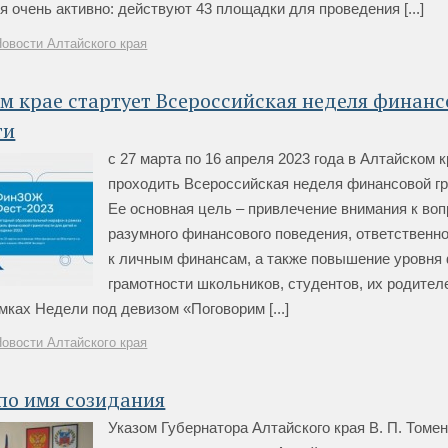
 очень активно: действуют 43 площадки для проведения [...]
Новости Алтайского края
м крае стартует Всероссийская неделя финан
ти
с 27 марта по 16 апреля 2023 года в Алтайском 
проходить Всероссийская неделя финансовой гр
Ее основная цель – привлечение внимания к во
разумного финансового поведения, ответственн
к личным финансам, а также повышение уровня
грамотности школьников, студентов, их родител
амках Недели под девизом «Поговорим [...]
Новости Алтайского края
 по имя созидания
Указом Губернатора Алтайского края В. П. Томе