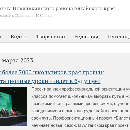
азета Новичихинского района
Алтайского края
дается с 23 февраля 1935 года
м
Видео
Творчество
Редакция
Путевод
7 марта 2023
у более 7000 школьников края прошли
тационные уроки «Билет в будущее»
Проект ранней профессиональной ориентации уч
классов помогает школьникам выбрать путь в ж
познакомиться с разными профессиями, с учеб
заведениями и с рынком труда, найти свою цель
свой путь. Профориентационный проект «Билет
начинает новый сезон. В Алтайском крае проект