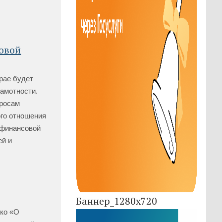
совой
крае будет
амотности.
просам
ого отношения
 финансовой
ей и
Баннер_1280x720
нко «О