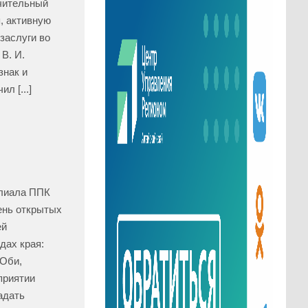
ачительный
, активную
заслуги во
В. И.
знак и
л [...]
илиала ППК
ень открытых
ей
дах края:
-Оби,
приятии
адать