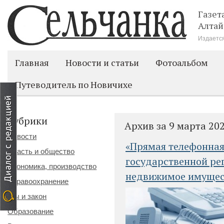
Газет
Алтай
Издается
Главная
Новости и статьи
Фотоальбом
Путеводитель по Новичихе
Рубрики
Архив за 9 марта 20
Новости
«Прямая телефонная
Власть и общество
государственной ре
Экономика, производство
недвижимое имущест
Здравоохранение
Мы и закон
Образование