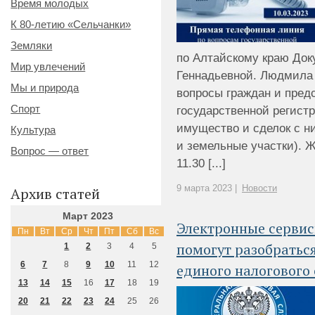
Время молодых
К 80-летию «Сельчанки»
Земляки
по Алтайскому краю До
Мир увлечений
Геннадьевной. Людмила 
Мы и природа
вопросы граждан и пред
Спорт
государственной регист
имущество и сделок с н
Культура
и земельные участки). Ж
Вопрос — ответ
11.30 [...]
9 марта 2023 |
Новости
Архив статей
Март 2023
Электронные сервис
Пн
Вт
Ср
Чт
Пт
Сб
Вс
помогут разобраться
1
2
3
4
5
6
7
8
9
10
11
12
единого налогового 
13
14
15
16
17
18
19
20
21
22
23
24
25
26