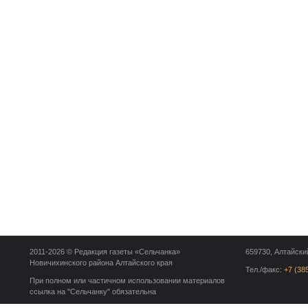
2011-2026 © Редакция газеты «Сельчанка»
659730, Алтайский
Новичихинского района Алтайского края
Тел./факс:
+7 (38
При полном или частичном использовании материалов
ссылка на "Сельчанку" обязательна