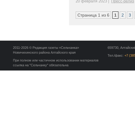
20 февраля 2023 |
Пресс-релиз
Страница 1 из 6
1
2
3
2011-2026 © Редакция газеты «Сельчанка»
659730, Алтайский
Новичихинского района Алтайского края
Тел./факс:
+7 (38
При полном или частичном использовании материалов
ссылка на "Сельчанку" обязательна