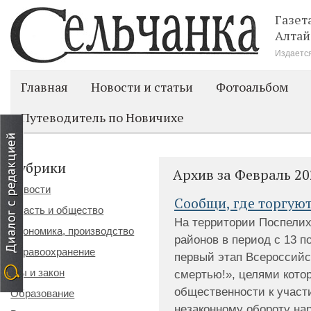
Газет
Алтай
Издается
Главная
Новости и статьи
Фотоальбом
Путеводитель по Новичихе
Рубрики
Архив за Февраль 20
Новости
Сообщи, где торгую
Власть и общество
На территории Поспелих
Экономика, производство
районов в период с 13 п
Здравоохранение
первый этап Всероссийс
Мы и закон
смертью!», целями кото
общественности к участ
Образование
незаконному обороту на