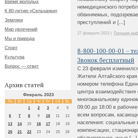
Время молодых
немедицинского потребл
К 80-летию «Сельчанки»
обвиняемых, подозрева
Земляки
преступлений и [...]
Мир увлечений
27 февраля 2023 |
Полиция ин
Мы и природа
Спорт
8-800-100-00-01 – т
Культура
Звонок бесплатный
Вопрос — ответ
С 23 февраля изменился
Жители Алтайского края
Архив статей
номером телефона Едино
центра взаимодействия 
Февраль 2023
многоканальному едином
Пн
Вт
Ср
Чт
Пт
Сб
Вс
09:00 до 18:00 в рабочи
1
2
3
4
5
всем вопросам, касающ
6
7
8
9
10
11
12
населения: социальные 
13
14
15
16
17
18
19
компенсации, стационар
20
21
22
23
24
25
26
обслуживание, иные [...]