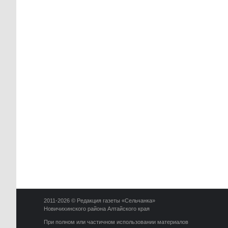
2011-2026 © Редакция газеты «Сельчанка»
Новичихинского района Алтайского края
При полном или частичном использовании материалов