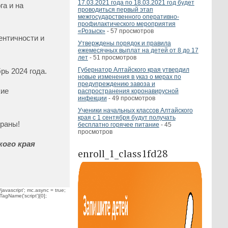
17.03.2021 года по 18.03.2021 год будет
а и на
проводиться первый этап
межгосударственного оперативно-
профилактического мероприятия
«Розыск»
- 57 просмотров
ентичности и
Утверждены порядок и правила
ежемесячных выплат на детей от 8 до 17
лет
- 51 просмотров
Губернатор Алтайского края утвердил
рь 2024 года.
новые изменения в указ о мерах по
предупреждению завоза и
кие
распространения коронавирусной
инфекции
- 49 просмотров
Ученики начальных классов Алтайского
края с 1 сентября будут получать
траны!
бесплатно горячее питание
- 45
просмотров
ого края
enroll_1_class1fd28
javascript'; mc.async = true;
TagName('script')[0];