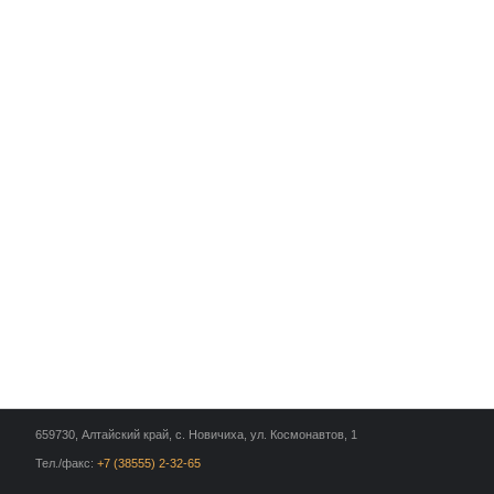
659730, Алтайский край, с. Новичиха, ул. Космонавтов, 1
Тел./факс:
+7 (38555) 2-32-65