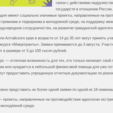
связи с действиями недружеств
государств в отношении России,
одня имеют социально значимые проекты, направленные на про
стремизма и терроризма в молодежной среде, на поддержку меж
ждународное сотрудничество, на развитие гражданской идентичн
и Алтайского края в возрасте от 14 до 35 лет могут принять уч
нкурсе «Микрогранты». Заявки принимаются до 3 августа. Участ
т в размере от 5 до 100 тысяч рублей.
рс — отличная возможность для тех, кто только начинает свой 
ии или нуждается в небольшой финансовой помощи для уже гото
гут предоставить упрощенную отчетную документацию по реали
ожно представить не более одной заявки по одной из 18 номинац
 проекты, направленные на противодействие идеологии экстре
 молодёжной среде;