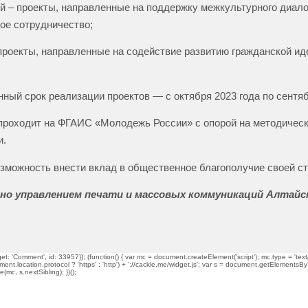
 – проекты, направленные на поддержку межкультурного диалог
ое сотрудничество;
проекты, направленные на содействие развитию гражданской ид
ный срок реализации проектов — с октября 2023 года по сентяб
проходит на ФГАИС «Молодежь России» с опорой на методичес
и.
зможность внести вклад в общественное благополучие своей с
но управлением печати и массовых коммуникаций Алтайск
t: 'Comment', id: 33957}); (function() { var mc = document.createElement('script'); mc.type = 'text/
ment.location.protocol ? 'https' : 'http') + '://cackle.me/widget.js'; var s = document.getElementsBy
mc, s.nextSibling); })();