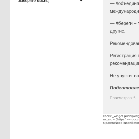
— #объединяй
международн
— #береги – 
другие.
Рекомендован
Регистрация 
рекомендаци
Не упусти во
Подготовле
Просмотров: 5
cackle_widget.push({widge
mc.src = ('https:' == docu
s.parentNode.insertBefore(