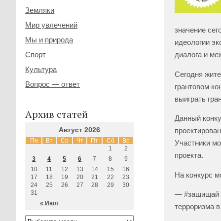
Земляки
Мир увлечений
значение сег
Мы и природа
идеологии эк
Спорт
диалога и ме
Культура
Сегодня жител
Вопрос — ответ
грантовом ко
выиграть гран
Архив статей
Данный конку
Август 2026
проектирован
Пн
Вт
Ср
Чт
Пт
Сб
Вс
Участники мо
1
2
проекта.
3
4
5
6
7
8
9
10
11
12
13
14
15
16
На конкурс м
17
18
19
20
21
22
23
24
25
26
27
28
29
30
31
— #защищай –
« Июл
терроризма в