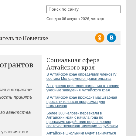
Сегодня
06 августа 2026, четверг
итель по Новичихе
Социальная сфера
рогрантов
Алтайского края
В Алтайском крае определили членов IV
состава Молодежного правительства
Завершена приемная кампания в высшие
ая в возрасте
учебные заведения Алтайского края
ность принять
В Алтайском крае проходит масштабная
просветительская программа для
школьников
го агентства
Более 300 человек переехали в
Алтайский край с начала года по
программе содействия переселению
соотечественников, живущих за рубежом
 условиях и в
Алтайские школьники будут заниматься