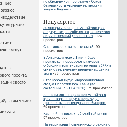
по обновленной программе «Основ
енных
безопасности жизнедеятельности и
защиты Родины»
 важное
тиводействие
Популярное
культурного
30 января 2023 года в Алтайском крае
ости.
стартует Всероссийская патриотическая
акция «Снежный десант РСО»
- 124
просмотров
астие в
Счастливое детство – в семье!
- 90
ники смогут
просмотров
В Алтайском крае с 1 июня будет
произведен перерасчет размеров
субсидий и компенсаций на оплату ЖКУ в
путь в
связи с увеличением предельных цен на
уголь
- 78 просмотров
вого проекта.
Стоп коронавирус. Информационная
зации своего
сводка Оперативного штаба (по
состоянию на 21.04.2020)
- 75 просмотров
Анализы жителей районов Алтайского
края на коронавирус теперь будут
ий, в том числе:
доставлять на исследование быстрее.
-
69 просмотров
мизма и
Как пройдет последний учебный месяц
-
57 просмотров
На территории Новичихинского района с