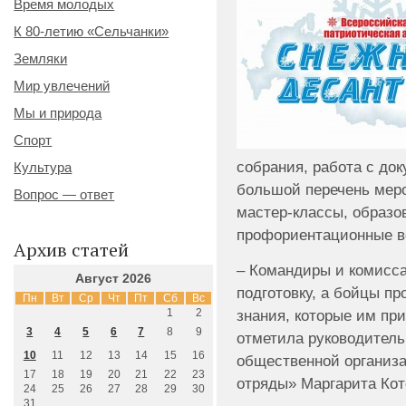
Время молодых
К 80-летию «Сельчанки»
Земляки
Мир увлечений
Мы и природа
Спорт
собрания, работа с до
Культура
большой перечень меро
Вопрос — ответ
мастер-классы, образо
профориентационные в
Архив статей
– Командиры и комисс
Август 2026
подготовку, а бойцы п
Пн
Вт
Ср
Чт
Пт
Сб
Вс
1
2
знания, которые им при
3
4
5
6
7
8
9
отметила руководител
10
11
12
13
14
15
16
общественной организа
17
18
19
20
21
22
23
отряды» Маргарита Кот
24
25
26
27
28
29
30
31