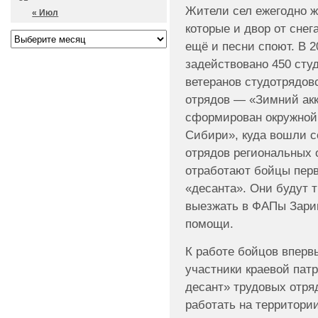
Жители сел ежегодно ж
« Июл
которые и двор от снег
ещё и песни споют. В 2
задействовано 450 студ
ветеранов студотрядов
отрядов — «Зимний акк
сформирован окружной
Сибири», куда вошли с
отрядов региональных 
отработают бойцы перв
«десанта». Они будут т
выезжать в ФАПы Зарин
помощи.
К работе бойцов вперв
участники краевой пат
десант» трудовых отря
работать на территории