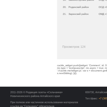
20.
Родинский район
ОСД «
21.
Заринский район
ОМД «
Просмотров: 124
cackle_widget.push({widget: 'Comment', id: 33
mc.type = 'text/javascript'; mc.async = true; mc
'://cackle.me/widget.js'; var s = document.g
s.nextSibling); })();
2011-2026 © Редакция газеты «Сельчанка»
659730, Алтайский
Новичихинского района Алтайского края
Тел./факс:
+7 (38
При полном или частичном использовании материалов
ссылка на "Сельчанку" обязательна