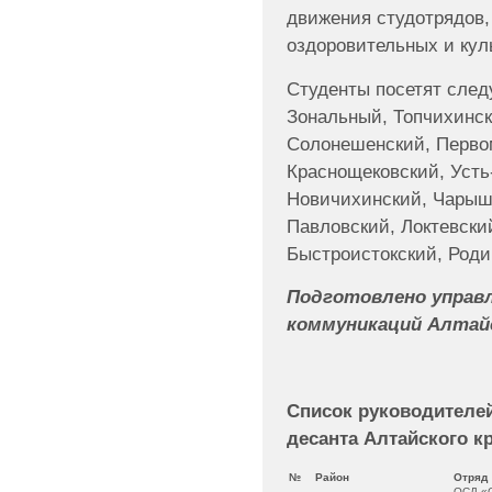
движения студотрядов,
оздоровительных и кул
Студенты посетят след
Зональный, Топчихинск
Солонешенский, Перво
Краснощековский, Усть
Новичихинский, Чарышс
Павловский, Локтевски
Быстроистокский, Роди
Подготовлено управл
коммуникаций Алтайс
Список руководителе
десанта Алтайского к
№
Район
Отряд
ОСД «