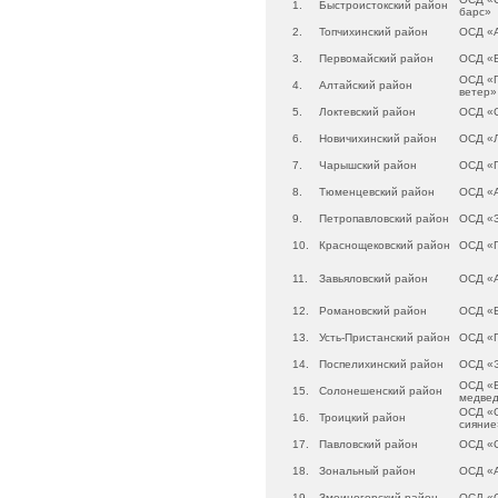
1.
Быстроистокский район
барс»
2.
Топчихинский район
ОСД «
3.
Первомайский район
ОСД «Б
ОСД «
4.
Алтайский район
ветер»
5.
Локтевский район
ОСД «
6.
Новичихинский район
ОСД «
7.
Чарышский район
ОСД «
8.
Тюменцевский район
ОСД «
9.
Петропавловский район
ОСД «
10.
Краснощековский район
ОСД «Г
11.
Завьяловский район
ОСД «
12.
Романовский район
ОСД «
13.
Усть-Пристанский район
ОСД «
14.
Поспелихинский район
ОСД «
ОСД «
15.
Солонешенский район
медвед
ОСД «
16.
Троицкий район
сияние
17.
Павловский район
ОСД «С
18.
Зональный район
ОСД «
19.
Змеиногорский район
ОСД «