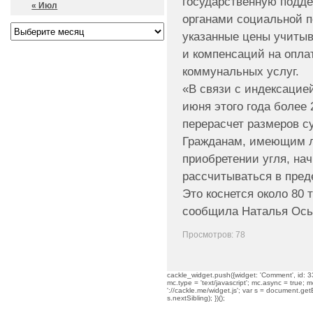
государственную подде
« Июл
органами социальной п
указанные цены учиты
и компенсаций на опла
коммунальных услуг.
«В связи с индексацией
июня этого года более
перерасчет размеров с
Гражданам, имеющим л
приобретении угля, нач
рассчитываться в пред
Это коснется около 80 
сообщила Наталья Ось
Просмотров: 78
cackle_widget.push({widget: 'Comment', id: 33
mc.type = 'text/javascript'; mc.async = true; mc
'://cackle.me/widget.js'; var s = document.g
s.nextSibling); })();