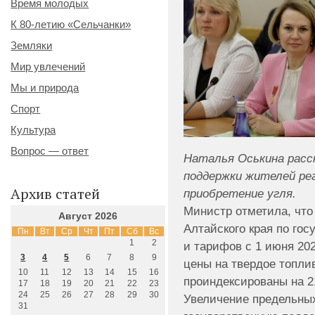
Время молодых
К 80-летию «Сельчанки»
Земляки
Мир увлечений
Мы и природа
Спорт
Культура
Вопрос — ответ
Наталья Оськина расск
поддержки жителей рег
Архив статей
приобретение угля.
Министр отметила, что
Август 2026
Алтайского края по го
Пн
Вт
Ср
Чт
Пт
Сб
Вс
1
2
и тарифов с 1 июня 20
3
4
5
6
7
8
9
цены на твердое топлив
10
11
12
13
14
15
16
проиндексированы на 2
17
18
19
20
21
22
23
24
25
26
27
28
29
30
Увеличение предельных
31