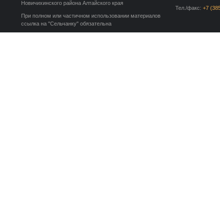
Новичихинского района Алтайского края
Тел./факс:
+7 (38
При полном или частичном использовании материалов
ссылка на "Сельчанку" обязательна