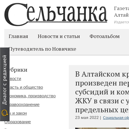
Газет
Алтай
Издается
Главная
Новости и статьи
Фотоальбом
Путеводитель по Новичихе
Рубрики
В Алтайском кр
Новости
произведен пе
Власть и общество
субсидий и ко
Экономика, производство
ЖКУ в связи с
Здравоохранение
предельных цен
Мы и закон
23 мая 2022 |
Социальная сф
Образование