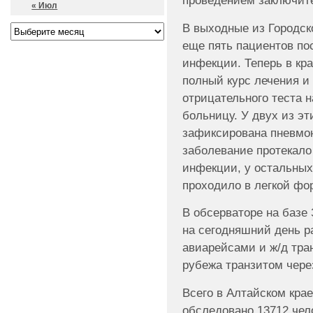
проведением заключите
« Июл
В выходные из Городс
еще пять пациентов по
инфекции. Теперь в кр
полный курс лечения и 
отрицательного теста н
больницу. У двух из э
зафиксирована пневмон
заболевание протекало
инфекции, у остальных
проходило в легкой фо
В обсерваторе на базе
на сегодняшний день р
авиарейсами и ж/д тран
рубежа транзитом чере
Всего в Алтайском кра
обследовано 13712 чел