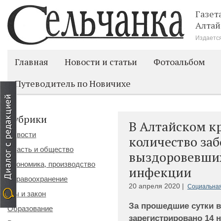
Газет
Алтай
Издается
Главная
Новости и статьи
Фотоальбом
Путеводитель по Новичихе
Рубрики
В Алтайском к
Новости
количество за
Власть и общество
выздоровевших
Экономика, производство
инфекции
Здравоохранение
20 апреля 2020 |
Социальная
Мы и закон
За прошедшие сутки в
Образование
зарегистрировано 14 