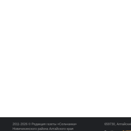
2011-2026 © Редакция газеты «Сельчанка»
659730, Алтайский
Новичихинского района Алтайского края