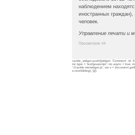
наблюдением находятся
иностранных граждан),
человек.
Управление печати и 
Просмотров: 44
cackle_widget.push({widget: 'Comment', id: 33
mc.type = 'text/javascript'; mc.async = true; mc
'://cackle.me/widget.js'; var s = document.g
s.nextSibling); })();