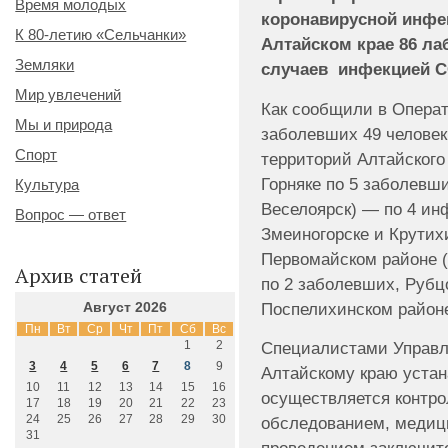
Время молодых
коронавирусной инфек
К 80-летию «Сельчанки»
Алтайском крае 86 л
Земляки
случаев инфекцией COV
Мир увлечений
Как сообщили в Операт
Мы и природа
заболевших 49 человек
Спорт
территорий Алтайского
Горняке по 5 заболевши
Культура
Веселоярск) — по 4 ин
Вопрос — ответ
Змеиногорске и Крутихи
Первомайском районе (
Архив статей
по 2 заболевших, Рубцо
Поспелихинском районе
Август 2026
Пн
Вт
Ср
Чт
Пт
Сб
Вс
1
2
Специалистами Управл
3
4
5
6
7
8
9
Алтайскому краю устан
10
11
12
13
14
15
16
осуществляется контро
17
18
19
20
21
22
23
24
25
26
27
28
29
30
обследованием, медиц
31