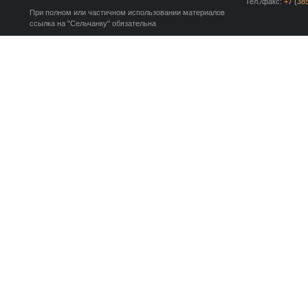
Тел./факс:
+7 (38
При полном или частичном использовании материалов
ссылка на "Сельчанку" обязательна