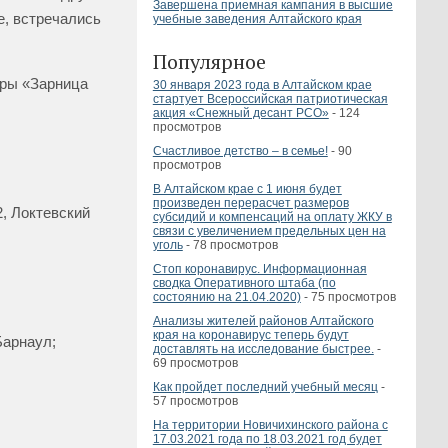
Завершена приемная кампания в высшие
е, встречались
учебные заведения Алтайского края
Популярное
гры «Зарница
30 января 2023 года в Алтайском крае
стартует Всероссийская патриотическая
акция «Снежный десант РСО»
- 124
просмотров
Счастливое детство – в семье!
- 90
просмотров
В Алтайском крае с 1 июня будет
произведен перерасчет размеров
, Локтевский
субсидий и компенсаций на оплату ЖКУ в
связи с увеличением предельных цен на
уголь
- 78 просмотров
Стоп коронавирус. Информационная
сводка Оперативного штаба (по
состоянию на 21.04.2020)
- 75 просмотров
Анализы жителей районов Алтайского
края на коронавирус теперь будут
Барнаул;
доставлять на исследование быстрее.
-
69 просмотров
Как пройдет последний учебный месяц
-
57 просмотров
На территории Новичихинского района с
17.03.2021 года по 18.03.2021 год будет