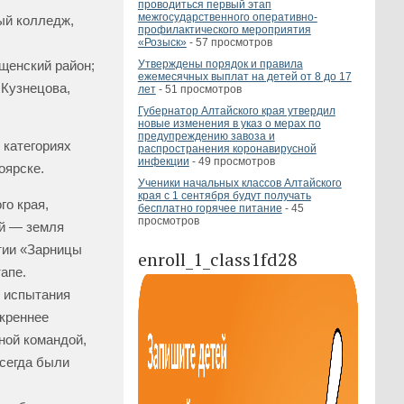
проводиться первый этап
межгосударственного оперативно-
ый колледж,
профилактического мероприятия
«Розыск»
- 57 просмотров
щенский район;
Утверждены порядок и правила
ежемесячных выплат на детей от 8 до 17
 Кузнецова,
лет
- 51 просмотров
Губернатор Алтайского края утвердил
новые изменения в указ о мерах по
предупреждению завоза и
 категориях
распространения коронавирусной
инфекции
- 49 просмотров
оярске.
Ученики начальных классов Алтайского
края с 1 сентября будут получать
го края,
бесплатно горячее питание
- 45
просмотров
ай — земля
тии «Зарницы
enroll_1_class1fd28
апе.
е испытания
скреннее
ной командой,
всегда были