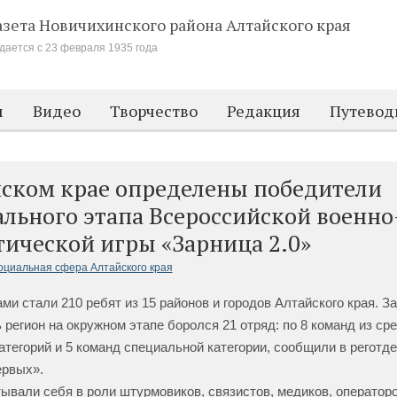
азета Новичихинского района
Алтайского края
дается с 23 февраля 1935 года
м
Видео
Творчество
Редакция
Путевод
йском крае определены победители
льного этапа Всероссийской военно
ической игры «Зарница 2.0»
оциальная сфера Алтайского края
ми стали 210 ребят из 15 районов и городов Алтайского края. З
 регион на окружном этапе боролся 21 отряд: по 8 команд из ср
атегорий и 5 команд специальной категории, сообщили в реготд
ервых».
ывали себя в роли штурмовиков, связистов, медиков, оператор