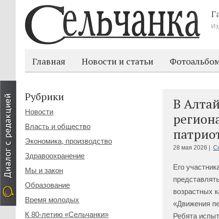
Г
Из
Главная
Новости и статьи
Фотоальбо
Рубрики
В Алта
Новости
региона
Власть и общество
патриот
Экономика, производство
28 мая 2026 |
С
Здравоохранение
Его участника
Мы и закон
представлять
Образование
возрастных к
Время молодых
«Движения п
К 80-летию «Сельчанки»
Ребята испыт