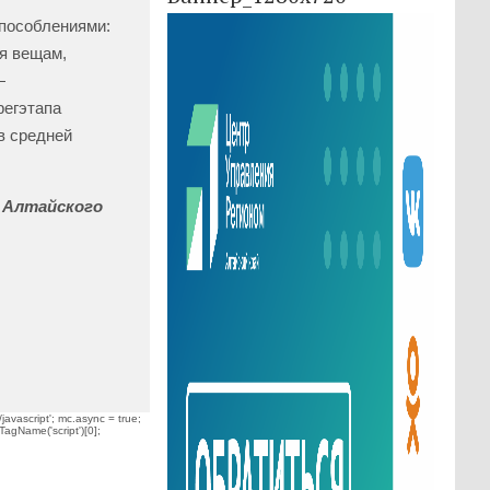
способлениями:
я вещам,
—
регэтапа
в средней
й Алтайского
javascript'; mc.async = true;
TagName('script')[0];