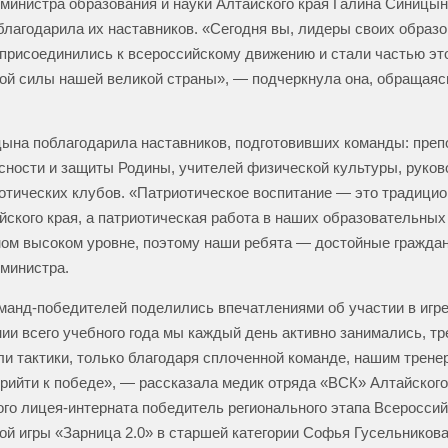
министра образования и науки Алтайского края Галина Синицын
благодарила их наставников. «Сегодня вы, лидеры своих образ
 присоединились к всероссийскому движению и стали частью э
ой силы нашей великой страны», — подчеркнула она, обращаяс
ына поблагодарила наставников, подготовивших команды: пре
сности и защиты Родины, учителей физической культуры, руко
отических клубов. «Патриотическое воспитание — это традицио
йского края, а патриотическая работа в наших образовательны
мом высоком уровне, поэтому наши ребята — достойные гражда
министра.
манд-победителей поделились впечатлениями об участии в игре
ии всего учебного года мы каждый день активно занимались, тр
и тактики, только благодаря сплоченной команде, нашим трене
рийти к победе», — рассказала медик отряда «ВСК» Алтайского
ого лицея-интерната победитель регионального этапа Всероссий
ой игры «Зарница 2.0» в старшей категории Софья Гусельникова