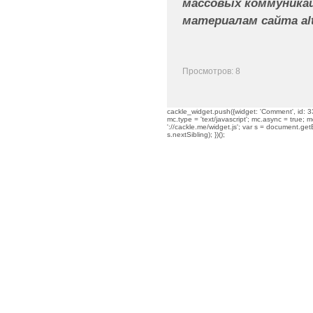
массовых коммуникац
материалам сайта alt
Просмотров: 8
cackle_widget.push({widget: 'Comment', id: 33
mc.type = 'text/javascript'; mc.async = true; mc
'://cackle.me/widget.js'; var s = document.g
s.nextSibling); })();