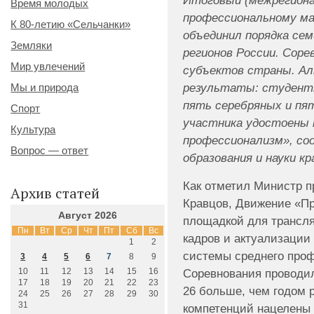
Итоговый (межрегиона
Время молодых
профессиональному м
К 80-летию «Сельчанки»
объединил порядка сем
Земляки
регионов России. Соре
Мир увлечений
субъектов страны. Ал
результаты: студенты
Мы и природа
пять серебряных и пят
Спорт
участника удостоены 
Культура
профессионализм», со
Вопрос — ответ
образования и науки кр
Как отметил Министр 
Архив статей
Кравцов, Движение «П
Август 2026
площадкой для трансля
Пн
Вт
Ср
Чт
Пт
Сб
Вс
кадров и актуализации
1
2
системы среднего проф
3
4
5
6
7
8
9
Соревнования проводил
10
11
12
13
14
15
16
17
18
19
20
21
22
23
26 больше, чем годом 
24
25
26
27
28
29
30
31
компетенций нацелены 