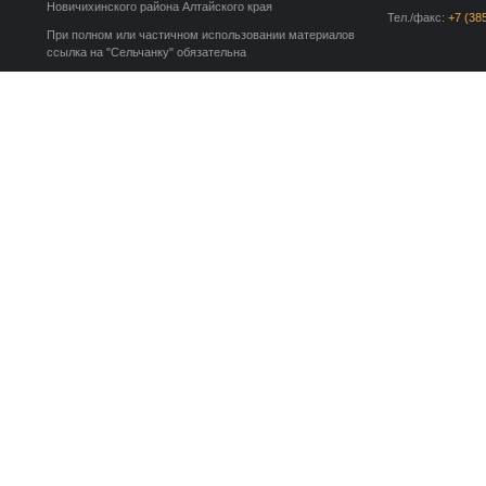
Новичихинского района Алтайского края
Тел./факс:
+7 (38
При полном или частичном использовании материалов
ссылка на "Сельчанку" обязательна