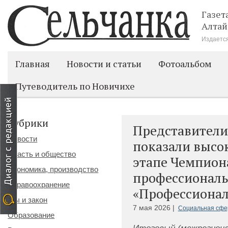
Газет
Алтай
Издается
Главная
Новости и статьи
Фотоальбом
Путеводитель по Новичихе
Рубрики
Представители
Новости
показали высок
Власть и общество
этапе Чемпион
Экономика, производство
профессиональ
Здравоохранение
«Профессиона
Мы и закон
7 мая 2026 |
Социальная сфер
Образование