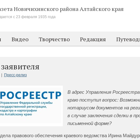
азета Новичихинского района
Алтайского края
дается с 23 февраля 1935 года
м
Видео
Творчество
Редакция
Путевод
 заявителя
 |
Пресс-релиз
В адрес Управления Росреестра
краю поступил вопрос: Возможна
нотариусом документов на рег
в случае заключения сделки в п
письменной форме?
дела правового обеспечения краевого ведомства Ирина Майдур