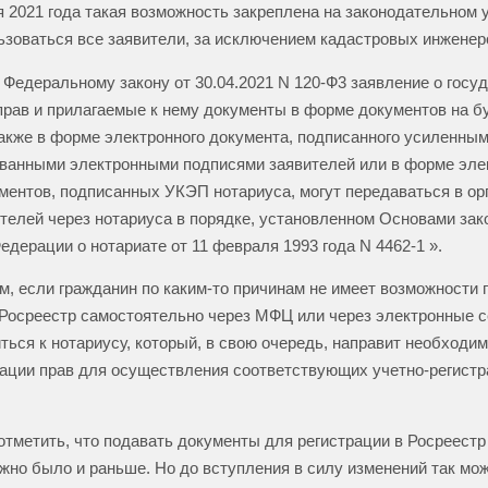
я 2021 года такая возможность закреплена на законодательном у
ьзоваться все заявители, за исключением кадастровых инженер
о Федеральному закону от 30.04.2021 N 120-Ф3 заявление о госу
прав и прилагаемые к нему документы в форме документов на 
также в форме электронного документа, подписанного усиленны
ванными электронными подписями заявителей или в форме эле
ментов, подписанных УКЭП нотариуса, могут передаваться в ор
ителей через нотариуса в порядке, установленном Основами за
едерации о нотариате от 11 февраля 1993 года N 4462-1 ».
м, если гражданин по каким-то причинам не имеет возможности 
Росреестр самостоятельно через МФЦ или через электронные с
ться к нотариусу, который, в свою очередь, направит необходи
рации прав для осуществления соответствующих учетно-регист
тметить, что подавать документы для регистрации в Росреестр
жно было и раньше. Но до вступления в силу изменений так мо