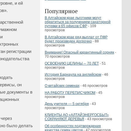
ровне, и ей
Популярное
ов».
В Алтайском крае льготники могут
дарственной
обратиться за получением санаторной
путевки в 65 офисов СФР
- 109
бумажном
просмотров
ми
В Алтайском крае ряд выплат от ПФР
будет произведен досрочно
- 88
ктронных
просмотров
ган регистрации
Внимание! Опасный карантинный сорняк
-
70 просмотров
конодательства
ОСВОЕНИЮ ЦЕЛИНЫ ─ 70 ЛЕТ
- 51
просмотров
История Барнаула на английском
- 46
подать
просмотров
ервисы, он
О китайских семенах
- 46 просмотров
мые документы в
НА РАБОТУ ПЕРЕПИСЧИКОМ
- 45
просмотров
рационных
День учителя — 5 октября
- 43
просмотров
КЛИЕНТЫ АО «АЛТАЙЭНЕРГОСБЫТ»
 через
СОХРАНЯЮТ ДЕРЕВЬЯ
- 43 просмотров
жно было делать
Об особенностях подтверждения
качества семян цветов
- 42 просмотров