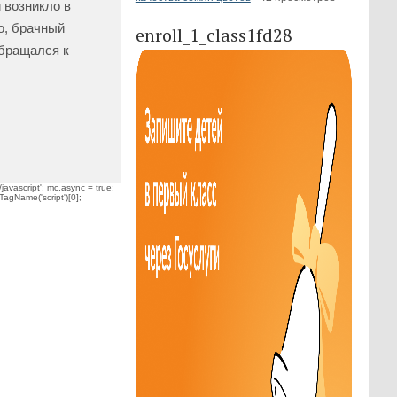
 возникло в
о, брачный
enroll_1_class1fd28
обращался к
javascript'; mc.async = true;
TagName('script')[0];