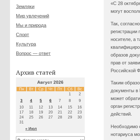
«С 28 октябр
Земляки
могут воспол
Мир увлечений
Так, согласн
Мы и природа
регистрации 
Спорт
носителе, а 
Культура
квалифициро
Вопрос — ответ
образов доку
прав от заяв
Российской Ф
Архив статей
Август 2026
Таким образо
Пн
Вт
Ср
Чт
Пт
Сб
Вс
документы в 
1
2
может обрати
3
4
5
6
7
8
9
орган регист
10
11
12
13
14
15
16
17
18
19
20
21
22
23
действий.
24
25
26
27
28
29
30
31
Необходимо о
« Июл
нотариуса мо