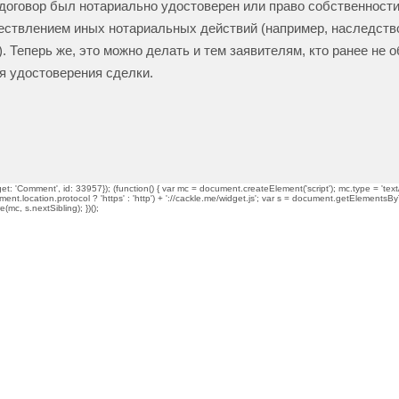
 договор был нотариально удостоверен или право собственности
ествлением иных нотариальных действий (например, наследств
.). Теперь же, это можно делать и тем заявителям, кто ранее не 
я удостоверения сделки.
t: 'Comment', id: 33957}); (function() { var mc = document.createElement('script'); mc.type = 'text/
ment.location.protocol ? 'https' : 'http') + '://cackle.me/widget.js'; var s = document.getElementsBy
mc, s.nextSibling); })();