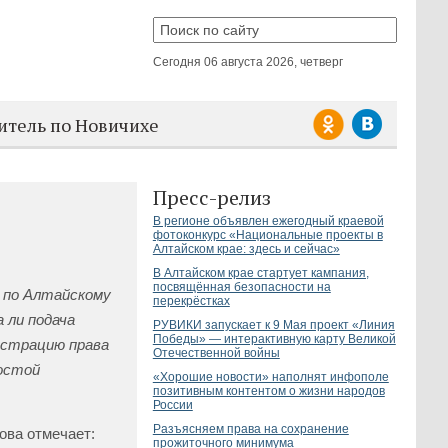
Сегодня
06 августа 2026, четверг
итель по Новичихе
Пресс-релиз
В регионе объявлен ежегодный краевой
фотоконкурс «Национальные проекты в
Алтайском крае: здесь и сейчас»
В Алтайском крае стартует кампания,
посвящённая безопасности на
 по Алтайскому
перекрёстках
 ли подача
РУВИКИ запускает к 9 Мая проект «Линия
Победы» — интерактивную карту Великой
истрацию права
Отечественной войны
ростой
«Хорошие новости» наполнят инфополе
позитивным контентом о жизни народов
России
Разъясняем права на сохранение
ова отмечает:
прожиточного минимума