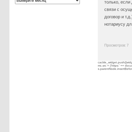
только, если
связи с осущ
договор и т.д
нотариусу дл
Просмотров: 7
cackle_widget.push({widge
mc.src = ('https:' == docu
s.parentNode.insertBefore(