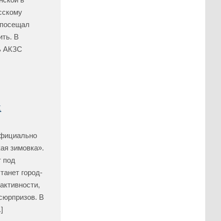
сскому
 посещал
ть. В
ь АКЗС
м
официально
ая зимовка».
т под
танет город-
 активности,
сюрпризов. В
]