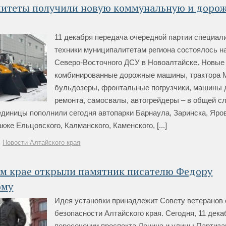
итеты получили новую коммунальную и доро
11 декабря передача очередной партии специал
техники муниципалитетам региона состоялось н
Северо-Восточного ДСУ в Новоалтайске. Новые
комбинированные дорожные машины, трактора 
бульдозеры, фронтальные погрузчики, машины 
ремонта, самосвалы, автогрейдеры – в общей с
единицы пополнили сегодня автопарки Барнаула, Заринска, Яро
кже Ельцовского, Калманского, Каменского, [...]
Новости Алтайского края
ом крае открыли памятник писателю Федору
ому
Идея установки принадлежит Совету ветеранов 
безопасности Алтайского края. Сегодня, 11 дека
пересечении проспекта Ленина и улицы Партиза