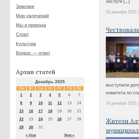
заслуги [...]
Земляки
16 декабря 2025 |
Мир увлечений
Мы и природа
Чествовал
Спорт
Культура
Вопрос — ответ
Архив статей
Декабрь 2025
выступили деп
Пн
Вт
Ср
Чт
Пт
Сб
Вс
комитета по соц
1
2
3
4
5
6
7
8
9
10
11
12
13
14
16 декабря 2025 |
15
16
17
18
19
20
21
Жители Алт
22
23
24
25
26
27
28
29
30
31
муниципал
« Ноя
Янв »