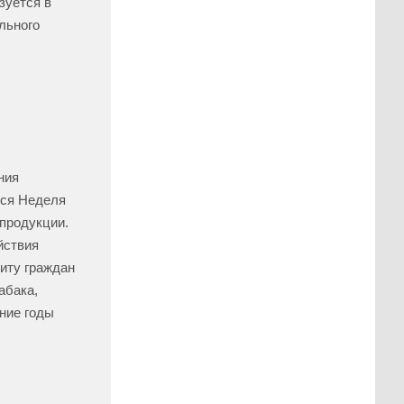
зуется в
льного
ния
тся Неделя
продукции.
йствия
щиту граждан
абака,
дние годы