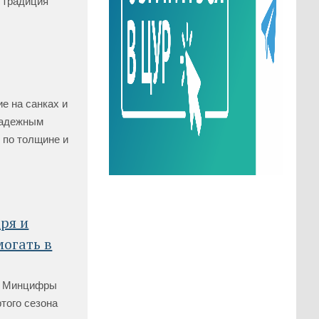
 традиция
ие на санках и
енадежным
 по толщине и
ря и
могать в
и Минцифры
того сезона