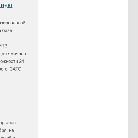
жную
изированной
а базе
МТЗ,
для ямочного
ложности 24
вого, ЗАТО
органов
бря, на
нской в