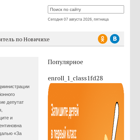
Сегодня
07 августа 2026, пятница
итель по Новичихе
Популярное
enroll_1_class1fd28
нистрации
йонного
тие депутат
я,
щите и
лентиновна
далью «За