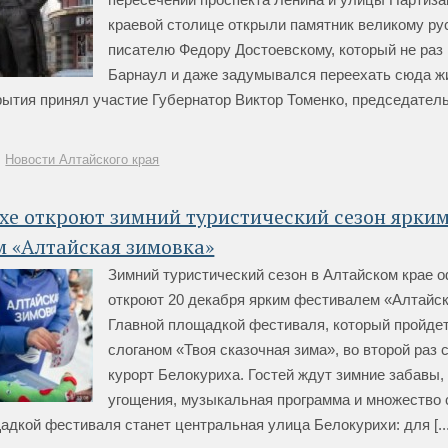
краевой столице открыли памятник великому ру
писателю Федору Достоевскому, который не раз
Барнаул и даже задумывался переехать сюда жи
рытия принял участие Губернатор Виктор Томенко, председател
Новости Алтайского края
хе откроют зимний туристический сезон ярки
м «Алтайская зимовка»
Зимний туристический сезон в Алтайском крае 
откроют 20 декабря ярким фестивалем «Алтайск
Главной площадкой фестиваля, который пройде
слоганом «Твоя сказочная зима», во второй раз с
курорт Белокуриха. Гостей ждут зимние забавы,
угощения, музыкальная программа и множество 
адкой фестиваля станет центральная улица Белокурихи: для [...