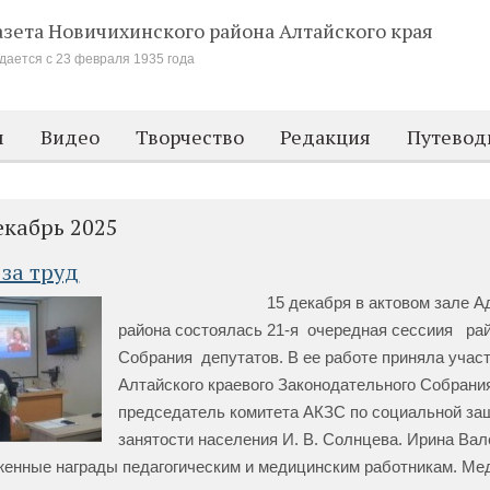
азета Новичихинского района
Алтайского края
дается с 23 февраля 1935 года
м
Видео
Творчество
Редакция
Путевод
екабрь 2025
за труд
15 декабря в актовом зале Адми
района состоялась 21-я очередная сессиия ра
Собрания депутатов. В ее работе приняла учас
Алтайского краевого Законодательного Собрани
председатель комитета АКЗС по социальной за
занятости населения И. В. Солнцева. Ирина Ва
женные награды педагогическим и медицинским работникам. Ме