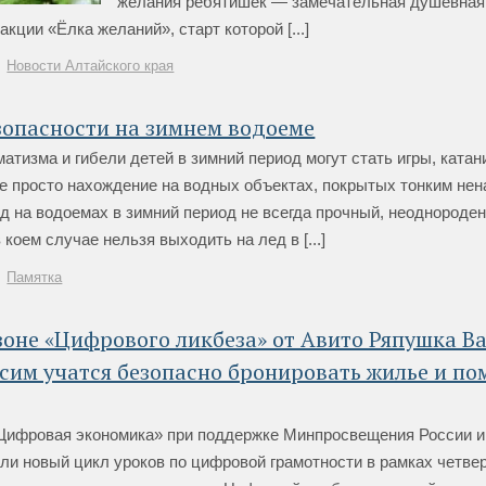
желания ребятишек — замечательная душевная
акции «Ёлка желаний», старт которой [...]
Новости Алтайского края
зопасности на зимнем водоеме
атизма и гибели детей в зимний период могут стать игры, катан
же просто нахождение на водных объектах, покрытых тонким н
д на водоемах в зимний период не всегда прочный, неоднороден
 коем случае нельзя выходить на лед в [...]
Памятка
зоне «Цифрового ликбеза» от Авито Ряпушка Ва
им учатся безопасно бронировать жилье и по
Цифровая экономика» при поддержке Минпросвещения России 
ли новый цикл уроков по цифровой грамотности в рамках четвер