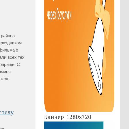
айона
праздником.
 фильма о
ли всех тех,
поприще. С
имися
атель
стелу
Баннер_1280x720
ое