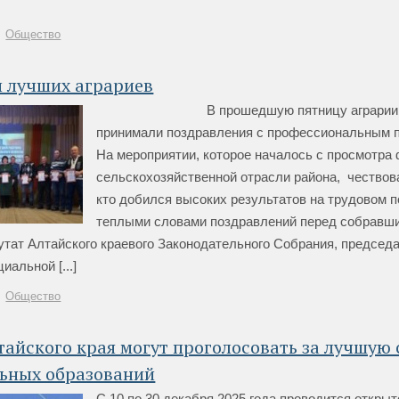
Общество
и лучших аграриев
В прошедшую пятницу аграрии р
принимали поздравления с профессиональным 
На мероприятии, которое началось с просмотра
сельскохозяйственной отрасли района, чествова
кто добился высоких результатов на трудовом 
теплыми словами поздравлений перед собравш
утат Алтайского краевого Законодательного Собрания, председ
иальной [...]
Общество
айского края могут проголосовать за лучшую 
ьных образований
С 10 по 30 декабря 2025 года проводится открыт