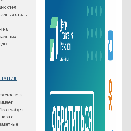
ших стел
ъездные стелы
н на
пальных
еды.
елания
ежегодно в
нимает
 15 декабря,
 шара с
 заветные