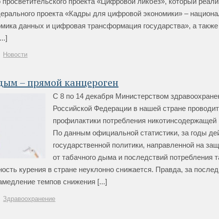
 просветительского проекта «Цифровой ликбез», который реали
ерального проекта «Кадры для цифровой экономики» – национа
омика данных и цифровая трансформация государства», а также
..]
Новости
дым – прямой канцероген
С 8 по 14 декабря Министерством здравоохране
Российской Федерации в нашей стране проводи
профилактики потребления никотинсодержащей 
По данным официальной статистики, за годы де
государственной политики, направленной на за
от табачного дыма и последствий потребления т
ость курения в стране неуклонно снижается. Правда, за после
медление темпов снижения [...]
Здравоохранение