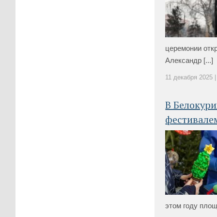
церемонии отк
Александр [...]
11 декабря 2025 |
В Белокури
фестивале
этом году площ