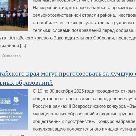
На мероприятии, которое началось с просмотра
сельскохозяйственной отрасли района, чествова
кто добился высоких результатов на трудовом 
теплыми словами поздравлений перед собравш
утат Алтайского краевого Законодательного Собрания, председ
иальной [...]
Общество
айского края могут проголосовать за лучшую 
ьных образований
С 10 по 30 декабря 2025 года проводится открыт
общественное голосование за определение луч
России в рамках II Всероссийского конкурса «В
муниципальных образований и входные группы
общественных пространств». Конкурс направле
популяризацию положительного имиджа муници