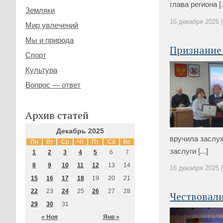
глава региона [..
Земляки
16 декабря 2025 |
Мир увлечений
Мы и природа
Признание 
Спорт
Культура
Вопрос — ответ
Архив статей
Декабрь 2025
вручила заслу
Пн
Вт
Ср
Чт
Пт
Сб
Вс
заслуги [...]
1
2
3
4
5
6
7
8
9
10
11
12
13
14
16 декабря 2025 |
15
16
17
18
19
20
21
22
23
24
25
26
27
28
Чествовал
29
30
31
« Ноя
Янв »