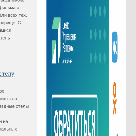
 фильма о
ли всех тех,
поприще. С
имися
атель
стелу
ое
ших стел
ъездные стелы
н на
пальных