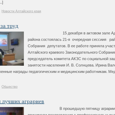
.]
Новости Алтайского края
за труд
15 декабря в актовом зале Адми
района состоялась 21-я очередная сессиия ра
Собрания депутатов. В ее работе приняла учас
Алтайского краевого Законодательного Собрани
председатель комитета АКЗС по социальной за
занятости населения И. В. Солнцева. Ирина Ва
женные награды педагогическим и медицинским работникам. Ме
Общество
и лучших аграриев
В прошедшую пятницу аграрии р
принимали поздравления с профессиональным 