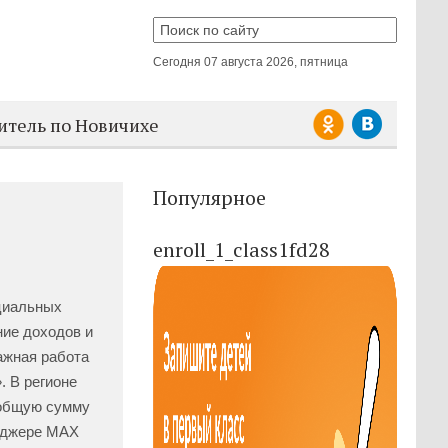
Сегодня
07 августа 2026, пятница
итель по Новичихе
Популярное
enroll_1_class1fd28
циальных
ние доходов и
важная работа
. В регионе
 общую сумму
енджере MAX