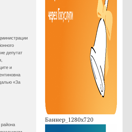
нистрации
йонного
тие депутат
я,
щите и
лентиновна
далью «За
Баннер_1280x720
айона
праздником.