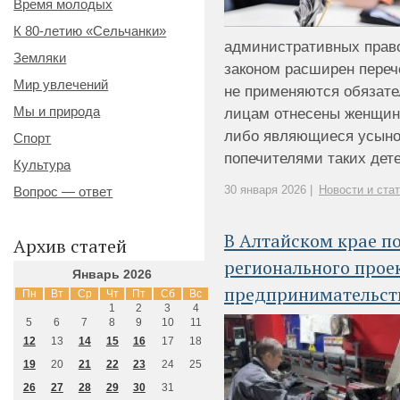
Время молодых
К 80-летию «Сельчанки»
административных прав
Земляки
законом расширен переч
Мир увлечений
не применяются обязате
Мы и природа
лицам отнесены женщин
либо являющиеся усыно
Спорт
попечителями таких детей
Культура
30 января 2026 |
Новости и ста
Вопрос — ответ
В Алтайском крае п
Архив статей
регионального прое
Январь 2026
предпринимательст
Пн
Вт
Ср
Чт
Пт
Сб
Вс
1
2
3
4
5
6
7
8
9
10
11
12
13
14
15
16
17
18
19
20
21
22
23
24
25
26
27
28
29
30
31