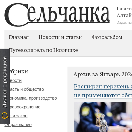
Газет
Алтай
Издается
Главная
Новости и статьи
Фотоальбом
Путеводитель по Новичихе
Рубрики
Архив за Январь 202
Новости
Расширен перечень 
Власть и общество
не применяются обя
Экономика, производство
Здравоохранение
Мы и закон
Образование