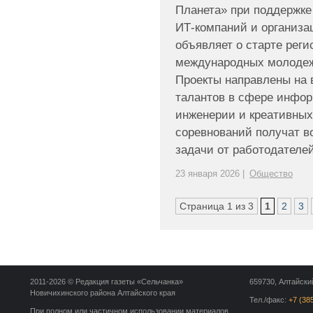
Планета» при поддержке
ИТ-компаний и организа
объявляет о старте рег
международных молодеж
Проекты направлены на 
талантов в сфере инфор
инженерии и креативных
соревнований получат 
задачи от работодателей,
23 января 2026 |
Общество
Страница 1 из 3
1
2
3
2011-2026 © Редакция газеты «Сельчанка»
659730, Алтайский
Новичихинского района Алтайского края
Тел./факс:
+7 (38
При полном или частичном использовании материалов