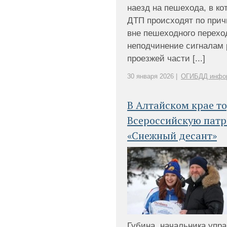
наезд на пешехода, в ко
ДТП происходят по прич
вне пешеходного переход
неподчинение сигналам 
проезжей части [...]
30 января 2026 |
ОГИБДД инфо
В Алтайском крае т
Всероссийскую пат
«Снежный десант»
Губина, начальника упр