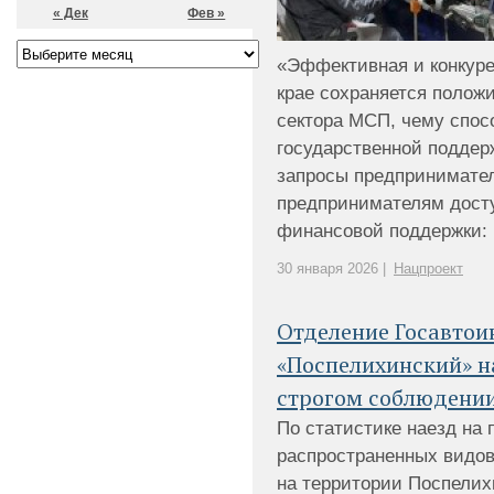
« Дек
Фев »
«Эффективная и конкуре
крае сохраняется полож
сектора МСП, чему спос
государственной поддер
запросы предпринимател
предпринимателям досту
финансовой поддержки: [.
30 января 2026 |
Нацпроект
Отделение Госавто
«Поспелихинский» 
строгом соблюдении
По статистике наезд на 
распространенных видов
на территории Поспелих