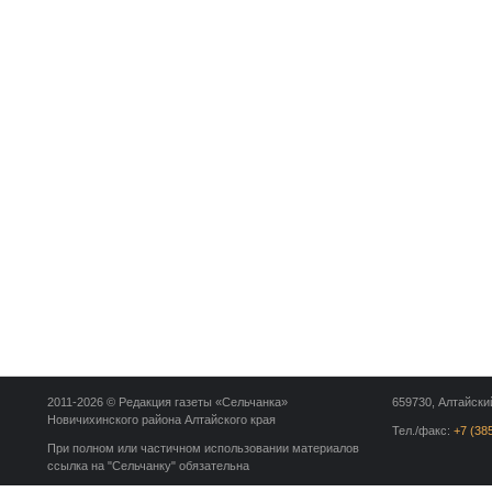
2011-2026 © Редакция газеты «Сельчанка»
659730, Алтайский
Новичихинского района Алтайского края
Тел./факс:
+7 (38
При полном или частичном использовании материалов
ссылка на "Сельчанку" обязательна