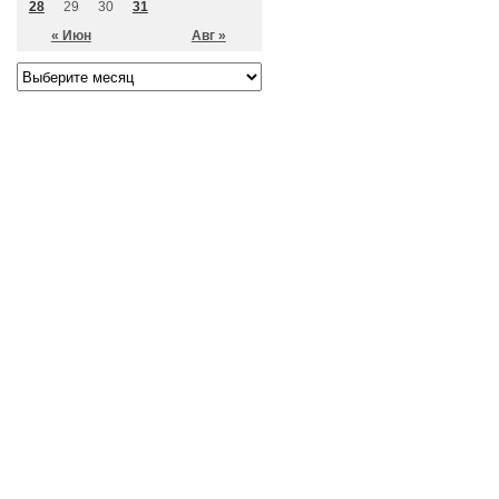
28
29
30
31
« Июн
Авг »