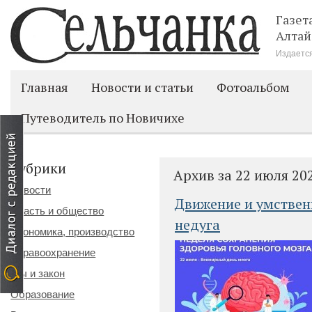
Газет
Алтай
Издается
Главная
Новости и статьи
Фотоальбом
Путеводитель по Новичихе
Рубрики
Архив за 22 июля 20
Новости
Движение и умственн
Власть и общество
недуга
Экономика, производство
Здравоохранение
Мы и закон
Образование