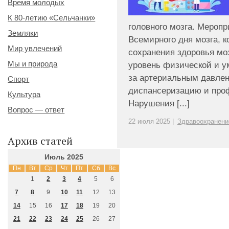
Время молодых
К 80-летию «Сельчанки»
головного мозга. Меропр
Земляки
Всемирного дня мозга, 
Мир увлечений
сохранения здоровья мо
Мы и природа
уровень физической и у
за артериальным давлен
Спорт
диспансеризацию и про
Культура
Нарушения [...]
Вопрос — ответ
22 июля 2025 |
Здравоохранени
Архив статей
Июль 2025
Пн
Вт
Ср
Чт
Пт
Сб
Вс
1
2
3
4
5
6
7
8
9
10
11
12
13
14
15
16
17
18
19
20
21
22
23
24
25
26
27