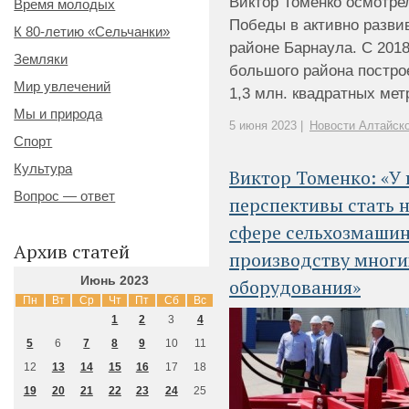
Виктор Томенко осмотрел
Время молодых
Победы в активно разв
К 80-летию «Сельчанки»
районе Барнаула. С 2018
Земляки
большого района постро
Мир увлечений
1,3 млн. квадратных метр
Мы и природа
5 июня 2023 |
Новости Алтайско
Спорт
Культура
Виктор Томенко: «У 
Вопрос — ответ
перспективы стать 
сфере сельхозмашин
Архив статей
производству многи
Июнь 2023
оборудования»
Пн
Вт
Ср
Чт
Пт
Сб
Вс
1
2
3
4
5
6
7
8
9
10
11
12
13
14
15
16
17
18
19
20
21
22
23
24
25