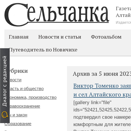
Газет
Алтай
Издается
Главная
Новости и статьи
Фотоальбом
Путеводитель по Новичихе
Рубрики
Архив за 5 июня 202
Новости
Виктор Томенко зая
Власть и общество
и сел Алтайского кр
Экономика, производство
[gallery link="file"
Здравоохранение
ids="52421,52425,52422,
Мы и закон
подтвердил свое намере
Образование
комфортным для жителей