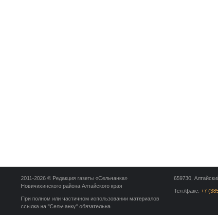
2011-2026 © Редакция газеты «Сельчанка»
659730, Алтайский
Новичихинского района Алтайского края
Тел./факс:
+7 (38
При полном или частичном использовании материалов
ссылка на "Сельчанку" обязательна