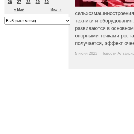
26
27
28
29
30
« Май
Июл »
сельхозмашиностроения 
техники и оборудования
развиваются в основном 
опорными точками роста 
получается, эффект очеви
5 июня 2023 |
Новости Алтайско