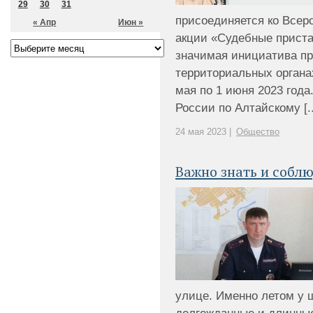
29
30
31
присоединяется ко Все
« Апр
Июн »
акции «Судебные приста
значимая инициатива пр
территориальных органа
мая по 1 июня 2023 год
России по Алтайскому [..
24 мая 2023 |
Общество
Важно знать и соблю
улице. Именно летом у 