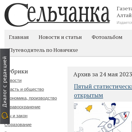
Газет
Алтай
Издается
Главная
Новости и статьи
Фотоальбом
Путеводитель по Новичихе
Рубрики
Архив за 24 мая 202
Новости
Пятый статистическ
Власть и общество
открытым
Экономика, производство
Здравоохранение
Мы и закон
Образование