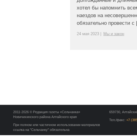
долгожданные и длинные
хотел бы напомнить все
наездов на несовершенн
обязательно провести с [.
24 мая 2023 |
Мы и закон
2011-2026 © Редакция газеты «Сельчанка»
659730, Алтайский
Новичихинского района Алтайского края
Тел./факс:
+7 (38
При полном или частичном использовании материалов
ссылка на "Сельчанку" обязательна