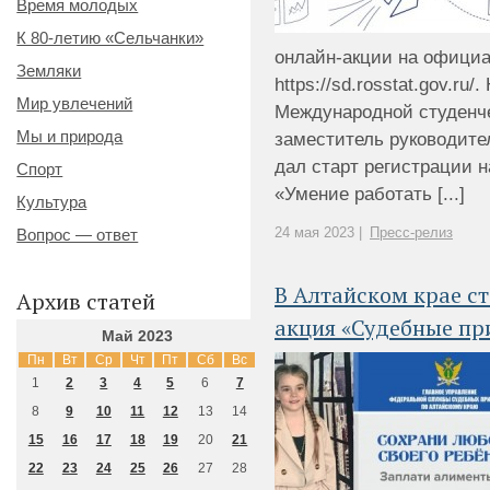
Время молодых
К 80-летию «Сельчанки»
онлайн-акции на офици
Земляки
https://sd.rosstat.gov.ru
Мир увлечений
Международной студенч
Мы и природа
заместитель руководите
дал старт регистрации н
Спорт
«Умение работать [...]
Культура
24 мая 2023 |
Пресс-релиз
Вопрос — ответ
В Алтайском крае с
Архив статей
акция «Судебные пр
Май 2023
Пн
Вт
Ср
Чт
Пт
Сб
Вс
1
2
3
4
5
6
7
8
9
10
11
12
13
14
15
16
17
18
19
20
21
22
23
24
25
26
27
28