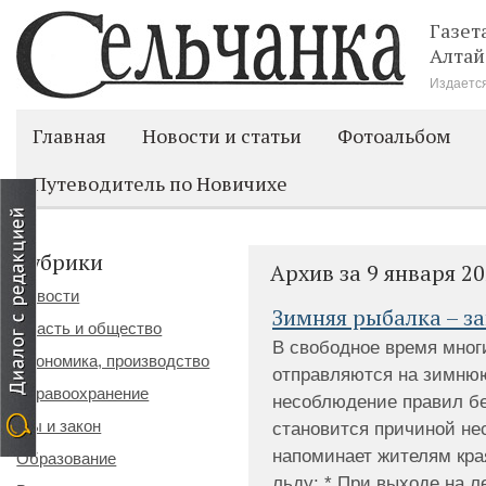
Газет
Алтай
Издается
Главная
Новости и статьи
Фотоальбом
Путеводитель по Новичихе
Рубрики
Архив за 9 января 2
Новости
Зимняя рыбалка – з
Власть и общество
В свободное время мног
Экономика, производство
отправляются на зимнюю
Здравоохранение
несоблюдение правил бе
Мы и закон
становится причиной не
напоминает жителям кра
Образование
льду: * При выходе на л