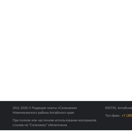
2011-2026 © Редакция газеты «Сельчанка»
659730, Алтайский
Новичихинского района Алтайского края
Тел./факс:
+7 (38
При полном или частичном использовании материалов
ссылка на "Сельчанку" обязательна