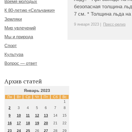
Время молодых
безопасная толщина льд
К 80-летию «Сельчанки»
7 см. * Толщина льда на 
Земляки
9 января 2023 |
Пресс-релиз
Мир увлечений
Мы и природа
Спорт
Культура
Вопрос — ответ
Архив статей
Январь 2023
Пн
Вт
Ср
Чт
Пт
Сб
Вс
1
2
3
4
5
6
7
8
9
10
11
12
13
14
15
16
17
18
19
20
21
22
23
24
25
26
27
28
29