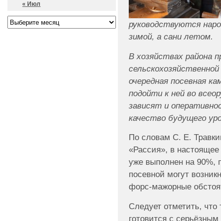
« Июл
руководствуются наро
зимой, а сани летом.
В хозяйствах района 
сельскохозяйственной 
очередная посевная ка
подойти к ней во всео
зависят и оперативнос
качество будущего ур
По словам С. Е. Травк
«Рассия», в настоящее
уже выполнен на 90%, 
посевной могут возник
форс-мажорные обстояте
Следует отметить, что 
готовится с серьёзным