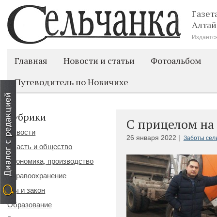
Газет
Алтай
Издается
Главная
Новости и статьи
Фотоальбом
Путеводитель по Новичихе
Рубрики
С прицелом на
Новости
26 января 2022 |
Заботы сел
Власть и общество
Экономика, производство
Здравоохранение
Мы и закон
Образование