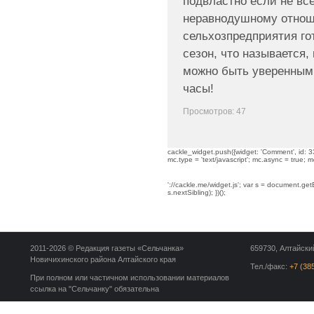
подвластно если не всё
неравнодушному отнош
сельхозпредприятия го
сезон, что называется,
можно быть уверенным: 
часы!
Просмотров: 47
cackle_widget.push({widget: 'Comment', id: 33
mc.type = 'text/javascript'; mc.async = true; mc
'://cackle.me/widget.js'; var s = document.g
s.nextSibling); })();
2011-2026 © Редакция газеты «Сельчанка»
659730, Алтайский
Новичихинского района Алтайского края
Тел./факс:
+7 (38
При полном или частичном использовании материалов
ссылка на "Сельчанку" обязательна